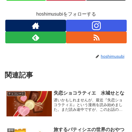
hoshimusubiをフォローする
hoshimusubi
関連記事
失恋ショコラティエ 水城せとな
チョコレート
遅いかもしれませんが、最近『失恋ショ
コラティエ』という漫画を読み始めまし
た。まだ読み途中ですが、このお話の重
要人物である紗絵子さんの7巻で出てくる
言葉がとても素敵だったので、紹介しま
す。(function(b,c,f,g,a,d,e){b....
旅するパティシエの世界のおやつ
書籍