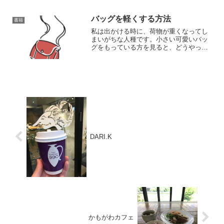
ます。中越裕史「やりたいこと探し専門
心理カウンセラーの日本一やさしい天職
の見つけ方」PHP研究所...
バッグを軽くする方法
書籍
私は出かける時に、荷物が重くなってし
まいがちな人種です。小さい可愛いバッ
グをもっている方を見ると、どうやった
ら荷物を減らせるのかな…と不思議に思
っていました。実際に知り合いにも聞き
ましたが、そもそも最小限のものしか入
れていませんでしたし、財...
DARI.K
かもがわカフェ