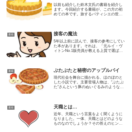
以前も紹介した鈴木文氏の書籍を紹介し
ます。今回紹介する書籍が、この方の初
めての本です。旅するパティシエの世界
のおやつ【電子書籍】こちらの本では、
世界の地域別のおやつの特徴や種類の紹
介をメインに描かれていて、著者のアレ
ンジレシピは12個のみで...
接客の魔法
書籍
5年以上前に読んで、接客の参考にしてい
た本があります。それは、「元ルイ・ヴ
ィトンNo.1販売員が教える上質で選ばれ
る接客の魔法」という本です。ネタバレ
になる可能性があるため、これより先は
ネタバレでも大丈夫だという方のみお進
みください。上質で...
ぶたぶたと秘密のアップルパイ
書籍
現代社会を舞台に描かれる、ほのぼのと
した小説です。主要登場人物は、“ぶたぶ
た“さんという豚のぬいぐるみのような見
た目で、普通に人間生活をしている年配
男性です。この小説の中でもぶたぶたさ
んの存在はとても珍しいので、初めて会
う方は必ずぬいぐるみ...
天職とは…
書籍
近年、天職という言葉をよく聞くように
なりました。一体、天職とはどのような
ものなのでしょうか？その答えのヒント
になりそうな本を見つけたので、紹介し