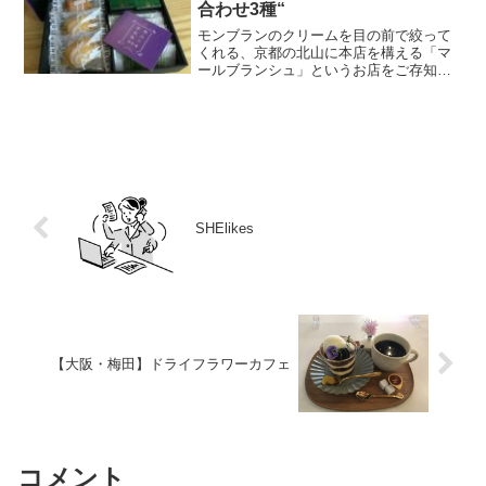
合わせ3種“
モンブランのクリームを目の前で絞って
くれる、京都の北山に本店を構える「マ
ールブランシュ」というお店をご存知で
しょうか？今回はマールブランシュの手
土産商品を紹介します。らららマドレー
ヌ2種(レモン2個、アーモンド1個）生茶
の菓(2個)茶の菓(...
SHElikes
【大阪・梅田】ドライフラワーカフェ
コメント