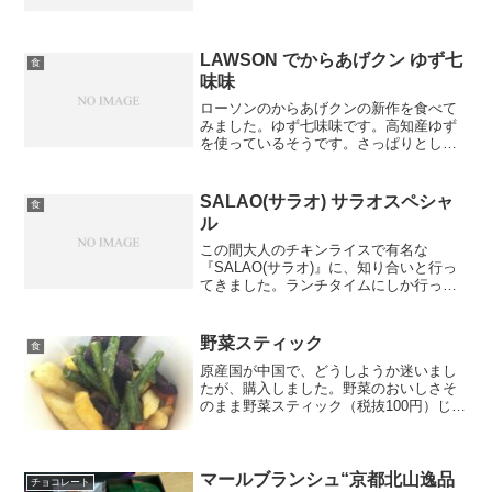
い↓今回は野菜などを変えているので、雰
囲気で感じ取っていただけると嬉しいで
す。まずは、『カレーの壺』（¥580）で
す。今回は...
LAWSON でからあげクン ゆず七
食
味味
ローソンのからあげクンの新作を食べて
みました。ゆず七味味です。高知産ゆず
を使っているそうです。さっぱりとした
味にピリッとしたアクセントがあり、ク
セになる味です。からあげクンは時々無
性に食べたくなります。スナック感覚で
SALAO(サラオ) サラオスペシャ
食
食べられるのが良いのでし...
ル
この間大人のチキンライスで有名な
『SALAO(サラオ)』に、知り合いと行っ
てきました。ランチタイムにしか行った
ことがなかったため、ディナーは初体験
です。今回は、「サラオスペシャル
（￥2,100)」を頼みました。「前菜盛
野菜スティック
食
り」「鶏白レバーのテリ...
原産国が中国で、どうしようか迷いまし
たが、購入しました。野菜のおいしさそ
のまま野菜スティック（税抜100円）じゃ
がいも、いんげん、さつまいも、紫い
も、にんじんのスティックお菓子です。
内容量は、45gです。蓋を開けると銀色の
袋には入っているた...
マールブランシュ“京都北山逸品
チョコレート