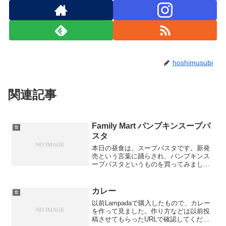
hoshimusubi
関連記事
Family Mart パンプキンスープパ
食
スタ
本日の昼食は、スープパスタです。新発
売という言葉に踊らされ、パンプキンス
ープパスタというものを買ってみまし
た。蓋を開けた時に具材が少なかったの
で、地味だなという印象でした。パンプ
キンスープにパスタを入れただけの品物
カレー
食
で、寒い時期の品物だからか...
以前Lampadaで購入したもので、カレー
を作って見ました。作り方などは以前投
稿させてもらったURLで確認してくださ