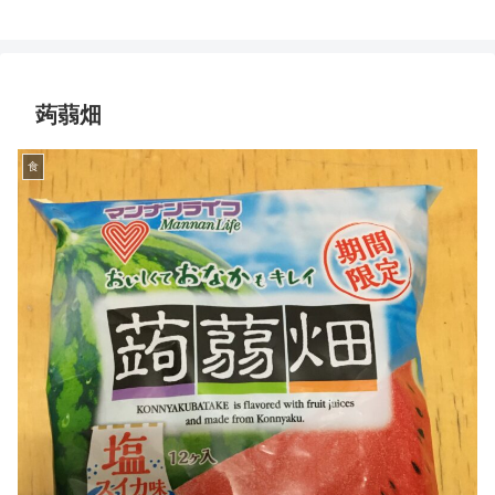
蒟蒻畑
食