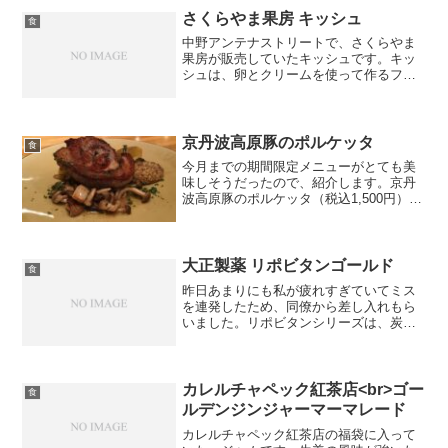
チーズ、マーガ...
さくらやま果房 キッシュ
食
中野アンテナストリートで、さくらやま
果房が販売していたキッシュです。キッ
シュは、卵とクリームを使って作るフラ
ンス、アルザス＝ロレーヌ地方の郷土料
理です。断面もそれぞれ綺麗でした。ま
ずは、チーズとベーコンのキッシュで
す。こちらはグラタンのよう...
京丹波高原豚のポルケッタ
食
今月までの期間限定メニューがとても美
味しそうだったので、紹介します。京丹
波高原豚のポルケッタ（税込1,500円）ポ
ルケッタ：イタリア語で「豚の丸焼き」
を意味する、伝統料理。にんにくやロー
ズマリーなどのハーブで味付けするロー
ストポークのことを...
大正製薬 リポビタンゴールド
食
昨日あまりにも私が疲れすぎていてミス
を連発したため、同僚から差し入れもら
いました。リポビタンシリーズは、炭酸
が苦手な私にとって嬉しい、炭酸が入っ
ていない栄養剤です。これからも飲みや
すい飲料を開発して頂きたいです。今日
はこれを飲んで頑張って来...
カレルチャペック紅茶店<br>ゴー
食
ルデンジンジャーマーマレード
カレルチャペック紅茶店の福袋に入って