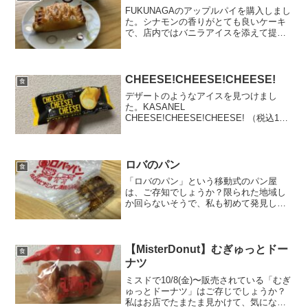
FUKUNAGAのアップルパイを購入しまし
た。シナモンの香りがとても良いケーキ
で、店内ではバニラアイスを添えて提供
されていますが、今回はお持ち帰りにし
ました。2分電子レンジに入れて加熱して
から食べてみましたが、中のジャム状の
部分で火傷してし...
CHEESE!CHEESE!CHEESE!
食
デザートのようなアイスを見つけまし
た。KASANEL
CHEESE!CHEESE!CHEESE! （税込105
円）こちらの商品は、チーズケーキに濃
厚なチーズアイスが包まれ、仕上げにチ
ーズソースがかけられているアイスで
す。デザートのようなアイ...
ロバのパン
食
「ロバのパン」という移動式のパン屋
は、ご存知でしょうか？限られた地域し
か回らないそうで、私も初めて発見しま
した。友人に聞くと、「小さい頃に、た
まに見かけたよ。」と言われました。な
んでも、流れてくる音楽が頭から離れな
くなるそうです。私は初めて...
【MisterDonut】むぎゅっとドー
食
ナツ
ミスドで10/8(金)〜販売されている「むぎ
ゅっとドーナツ」はご存じでしょうか？
私はお店でたまたま見かけて、気になっ