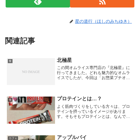
星の道行（ほしのみちゆき）
関連記事
北極星
食
この間オムライス専門店の『北極星』に
行ってきました。どれも魅力的なオムラ
イスでしたが、今回は「お惣菜プチオム
ライスセット」を頼みました。「お惣菜
プチオムライスセット」(¥1,280)は、ライ
スの種類とお惣菜の種類(3品)を選ぶ商品
です。 ◯...
プロテインとは…？
食
よく筋肉づくりをしている方々は、プロ
テインを摂っているイメージがありま
す。そもそもプロテインとは、なんでし
ょうか？プロテインとは…？プロテイン
とは、日本語でいう「タンパク質」のこ
とです。日本で販売されているプロテイ
ンには、粉末・バー・ゼリー...
アップルパイ
カフェ