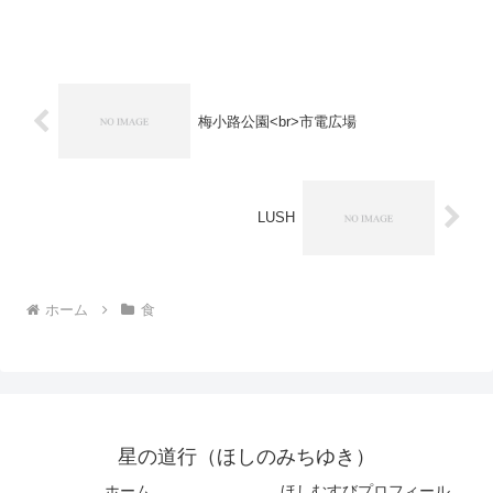
て購入してしまいました。むぎゅっとド
ーナツ3個セット（税抜420円）オリジナ
ルレーズンローストアマニ※アマニと
は…亜麻という...
梅小路公園<br>市電広場
LUSH
ホーム
食
星の道行（ほしのみちゆき）
ホーム
ほしむすびプロフィール