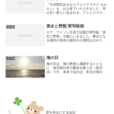
『九州限定あまおうフェイスマスク ルル
ルン』を、お土産でいただきました。苺
の甘い香りに包まれる、フェイスマスク
です。人気ブログランキングへ
美女と野獣 実写映画
その他
エマ・ワトソン主演で話題の実写版『美
女と野獣』を観にいきました。舞台とな
る場所の景色の描写や人間同士のやり取
りに、とても気を遣っているなと感じま
した。私がディズニープリンセスの中で
ベルが一番好きなのは、きっと自分の力
で道を切り開こうとしてい...
海の日
その他
海の日は、海の恩恵に感謝するととも
に、海洋国日本の繁栄を願う日（祝日
法）です。本来であれば、本日が海の日
でした。そのため、昨年購入した私の手
帳には、本日が海の日と記載がありま
す。しかし、今年はオリンピックの影響
で何個か祝日が移動して、7月は...
君を幸せにする会社