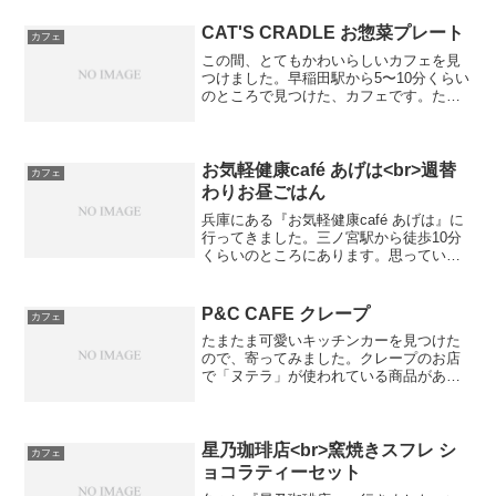
CAT'S CRADLE お惣菜プレート
カフェ
この間、とてもかわいらしいカフェを見
つけました。早稲田駅から5〜10分くらい
のところで見つけた、カフェです。たく
さんの本に囲まれた空間です。小さい頃
から、背の高い本棚に本がたくさん並ん
でいる書斎に憧れていました。座席は少
し古く座り心地はあま...
お気軽健康café あげは<br>週替
カフェ
わりお昼ごはん
兵庫にある『お気軽健康café あげは』に
行ってきました。三ノ宮駅から徒歩10分
くらいのところにあります。思っていた
よりも広めな店内で、インテリアがとて
も素朴です。午前中に行ったため、あま
り混んでいませんでした。混雑時のみテ
P&C CAFE クレープ
カフェ
ラス席が使えるよ...
たまたま可愛いキッチンカーを見つけた
ので、寄ってみました。クレープのお店
で「ヌテラ」が使われている商品があっ
たので、食べてみました。ヌテラは、ヘ
ーゼルナッツペーストをベースに砂糖、
ココア、脱脂粉乳、香料、乳化剤などの
材料を混ぜ合わせた、チョ...
星乃珈琲店<br>窯焼きスフレ シ
カフェ
ョコラティーセット