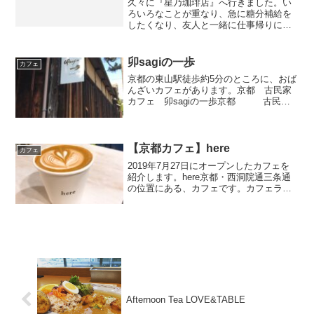
久々に『星乃珈琲店』へ行きました。い
ろいろなことが重なり、急に糖分補給を
したくなり、友人と一緒に仕事帰りに立
ち寄りました。●窯焼きスフレ バニラの
スフレ(税抜￥550)アングレーズソースと
チョコレートソースが選べます。今回
卯sagiの一歩
カフェ
は、チョコレートソ...
京都の東山駅徒歩約5分のところに、おば
んざいカフェがあります。京都 古民家
カフェ 卯sagiの一歩京都 古民家
カフェ 卯sagiの一歩住所 〒606-
8344 京都府京都市左京区岡崎円勝寺町
91-23 (地下鉄東西線東山駅1...
【京都カフェ】here
カフェ
2019年7月27日にオープンしたカフェを
紹介します。here京都・西洞院通三条通
の位置にある、カフェです。カフェラテ
（税込500円）ラテアートが素敵な1杯で
す。ココカヌレ（税込350円）大きめのカ
ヌレで、中がしっとりとした食べ応えの
ある一...
Afternoon Tea LOVE&TABLE