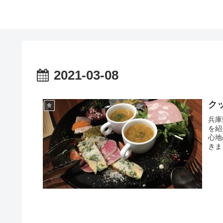
2021-03-08
ク
食
兵庫
を紹
心地
きま