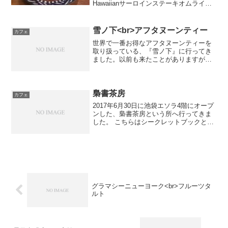
Hawaiianサーロインステーキオムライス
（税込1,380円）ドレスのような巻き方の
オムライスに、ステーキにかかっている
とろみのあるソースとの相性が良かった
雪ノ下<br>アフタヌーンティー
カフェ
です。チョ...
世界で一番お得なアフタヌーンティーを
取り扱っている、『雪ノ下』に行ってき
ました。以前も来たことがありますが、
新しく食券が導入されていました。・玉
子サンド(税込￥850)12時過ぎに行った
ら、こちらの商品以外のランチがなくな
っていました。マス...
梟書茶房
カフェ
2017年6月30日に池袋エソラ4階にオープ
ンした、梟書茶房という所へ行ってきま
した。 こちらはシークレットブックとい
う、本との一期一会を楽しむというコン
セプトのカフェです。 本にあらかじめカ
バーが掛けられていて、題名や内容がわ
からない仕様...
グラマシーニューヨーク<br>フルーツタ
ルト