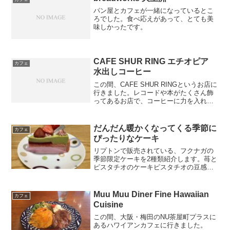
パン屋とカフェが一緒になっているとこ
ろでした。食べ応えがあって、とても美
味しかったです。
CAFE SHUR RING エチオピア
カフェ
水出しコーヒー
この間、CAFE SHUR RINGというお店に
行きました。レコードや本がたくさん飾
ってあるお店で、コーヒーに力を入れて
いるそうです。水出しコーヒーが380円と
いう安さですが、とても味わいのあるコ
ーヒーを出してくださいます。エチオピ
だんだん暖かくなってくる季節に
カフェ
アのコー...
ぴったりなケーキ
リプトンで販売されている、フクナガの
季節限定ケーキを2種類紹介します。苺と
ピスタチオのケーキピスタチオの豆感の
強さとイチゴの甘酸っぱさが、とても美
味しい商品です。日向夏のレアチーズケ
ーキ宮崎県特産の柑橘類を使ったケーキ
Muu Muu Diner Fine Hawaiian
カフェ
です。日向夏は果肉部分...
Cuisine
この間、大阪・梅田のNU茶屋町プラスに
あるハワイアンカフェに行きました。