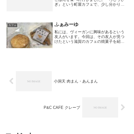
ぎ』という町屋カフェで、少し分かりづ
らいところにあります。朝8時半頃に着い
たと思いますが、鮭は無くなっていまし
た。人気なんですね。●京の朝ごはん
●【味噌汁】赤だし、大根...
ふぁみーゆ
カフェ
私には、ヴィーガンに興味があるという
友人がいます。今回は、その友人が見つ
けたという滋賀のカフェの焼菓子を紹介
します。スコーン＆きなこクッキースコ
ーン：シンプルな味でいて、ちょうど良
い食感。パサパサしすぎていないのが良
いです。きなこクッキー：...
小洞天 肉まん・あんまん
P&C CAFE クレープ