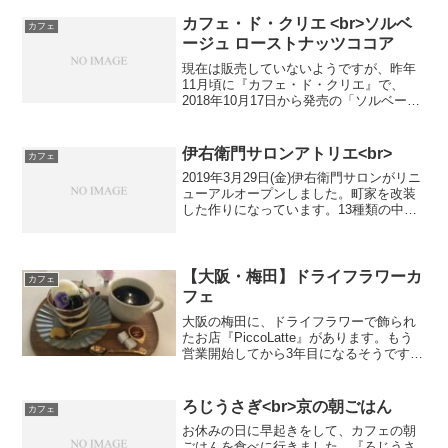
抜￥550）少し見づらいと思いますが、濃
厚なガトー...
カフェ・ド・クリエ <br>ソルベ
カフェ
ージュ ローストナッツココア
現在は販売していないようですが、昨年
11月頃に『カフェ・ド・クリエ』で、
2018年10月17日から発売の「ソルベージ
ュ ローストナッツココア」を注文しまし
た。「ソルベージュ ローストナッツココ
ア」(税込￥440)は、カフェ・ド・クリエ
伊右衛門サロンアトリエ<br>
カフェ
オリジ...
2019年3月29日(金)伊右衛門サロンがリニ
ューアルオープンしました。町家を改装
した作りになっています。13種類の中か
ら、3種類を選ぶセット「おやつ3種盛り
合わせ」(税込￥1,280)がありました。・
ティラミスケーキ・苺ケーキ・抹茶ケー
キ...
【大阪・梅田】ドライフラワーカ
カフェ
フェ
大阪の梅田に、ドライフラワーで飾られ
たお店『PiccoLatte』があります。もう
営業開始してから3年目になるそうです
が、あまり目立たないところにお店があ
るせいか最近まで全然知りませんでし
た。PiccoLatte紫を全面に押し出した内
ろじうさぎ<br>京の朝ごはん
カフェ
装にな...
お休みの日に早起きをして、カフェの朝
ごはんを食べに行きました。『ろじうさ