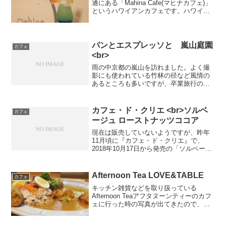
通にある「Mahina Cafe(マヒナカフェ)」
というハワイアンカフェです。ハワイア
ンドリンク ブルーハワイフィズ(ノンアル
コール) 税込650円パイナップルのシロッ
プが入った甘く爽やかな風味のドリン
ク...
パンとエスプレッソと 嵐山庭園
カフェ
<br>
雨の中京都の嵐山を訪れました。よく撮
影にも使われている竹林の径など風情の
あるところも多いですが、卒業旅行の方
が多いのか騒がしいので、別の時期に来
れば良かったなと思いました。以前から
来たいと思っていた旧小林邸をカフェに
カフェ・ド・クリエ <br>ソルベ
カフェ
したお店です。写真にうつ...
ージュ ローストナッツココア
現在は販売していないようですが、昨年
11月頃に『カフェ・ド・クリエ』で、
2018年10月17日から発売の「ソルベージ
ュ ローストナッツココア」を注文しまし
た。「ソルベージュ ローストナッツココ
ア」(税込￥440)は、カフェ・ド・クリエ
Afternoon Tea LOVE&TABLE
カフェ
オリジ...
キッチン雑貨などを取り扱っている
Afternoon Teaアフタヌーンティーのカフ
ェに行った時の写真が出てきたので、紹
介します。おそらく訪れたのは、夏頃だ
と思われます。レモンとチキンのデリカ