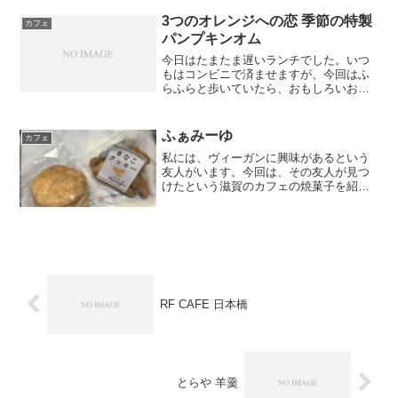
レー（クレープセット）レモンとチキン
のデリカレー（...
3つのオレンジへの恋 季節の特製
カフェ
パンプキンオム
今日はたまたま遅いランチでした。いつ
もはコンビニで済ませますが、今回はふ
らふらと歩いていたら、おもしろいお店
を見つけたので、入ってみました。3つの
オレンジへの恋というお店です。早稲田
大学近くにある、オムライスのお店でし
ふぁみーゆ
カフェ
た。 季節限定メニュー...
私には、ヴィーガンに興味があるという
友人がいます。今回は、その友人が見つ
けたという滋賀のカフェの焼菓子を紹介
します。スコーン＆きなこクッキースコ
ーン：シンプルな味でいて、ちょうど良
い食感。パサパサしすぎていないのが良
いです。きなこクッキー：...
RF CAFE 日本橋
とらや 羊羹