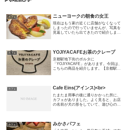
ニューヨークの朝食の女王
カフェ
現在はもう家の近くに店舗がなくなって
しまったので行っていませんが、写真を
見返していたら出てきたので紹介しま
す。Sarabeth’sサラベス （2020年8月16
日〜31日限定）【期間限定】チュロフレ
ンチトースト（税抜1,480円）グレープ
フ...
YOJIYACAFEお茶のクレープ
カフェ
京都駅地下街のポルタに
「YOJIYACAFE」があります。今回は、
こちらの商品を紹介します。【京都駅前
地下街ポルタ店限定】お茶のクレープ紅
茶（税込750円）こちらのクレープは、よ
ーじや特有のマークを型どったデザイン
になっています。中には、オ...
Cafe Eins(アインス)<br>
カフェ
たまたま用事の後に通りかかった所に、
カフェがありました。よく見ると、お店
の名前が犬の形をしていて、遊び心のあ
るカフェだと思いました。看板にも素敵
な商品の紹介が載っています。写真撮影
していると、お店の方から声をかけら
れ、中に入ることにしました...
みかさパフェ
カフェ