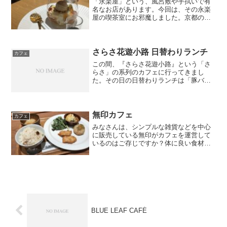
「永楽屋」という、風呂敷や手拭いで有
名なお店があります。今回は、その永楽
屋の喫茶室にお邪魔しました。京都の河
原町四条にある「永楽屋」の2階に喫茶室
はあります。今回は、Instagramでもよく
見かけるパフェを注文しました。苺のみ
かさパフェ〜...
さらさ花遊小路 日替わりランチ
カフェ
この間、『さらさ花遊小路』という「さ
らさ」の系列のカフェに行ってきまし
た。その日の日替わりランチは「豚バラ
肉と野菜の醤油炒め」(税込￥940)でし
た。●豚バラ肉と野菜の醤油炒め●副菜:春
雨、鶏そぼろ、卵●レンコン挟み揚げ●味
噌汁:白味噌？、...
無印カフェ
カフェ
みなさんは、シンプルな雑貨などを中心
に販売している無印がカフェを運営して
いるのはご存じですか？体に良い食材が
使われた惣菜と味噌汁、ご飯とのセット
です。ご飯とお味噌汁はおかわり自由な
ので、満足いくまでお召し上がりくださ
い。スイーツも美味しそう...
BLUE LEAF CAFÉ