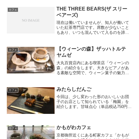
コーヒー(￥430)とタマゴトースト(￥480)
です。厚焼き玉...
THE THREE BEARS(ザ スリー
カフェ
ベアーズ)
現在は働いていませんが、知人が働いて
いた紅茶専門店です。席数が少ないこと
もあり、いつも混んでいて入るのを諦め
ていたお店でした。スコーンのセットを
頼みたかったのですが、なくなってしま
ったため、今回は別のものを頼みまし
【ウィーンの森】ザッハトルテ
カフェ
た。頼んだものは、サーモン...
ヤムゼ
大丸百貨店内にある喫茶店「ウィーンの
森」の紹介をします。大きなピアノがあ
る素敵な空間で、ウィーン菓子の魅力を
表現した商品を取り扱っています。今回
は、以下の商品をいただきました。ザッ
ハトルテ ヤムゼ（税込1,111円）ザッハ
みたらしだんご
カフェ
トルテ（単品税込5...
今回は、少し変わった形のおいしいお団
子のお店として知られている「梅園」を
紹介します。甘味点心（単品税込750円、
ドリンクセット税込1,150円）みたらしだ
んごきな粉白玉抹茶ケーキ栗の渋皮煮よ
もぎ団子黒糖わらび餅どれもおいしかっ
たですが、私の...
かもがわカフェ
カフェ
京都御所近くにある町家カフェ「かもが