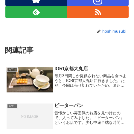
hoshimusubi
関連記事
IORI京都大丸店
カフェ
毎月3日間しか提供されない商品を食べよ
うと、IORI京都大丸店に行きました。た
だ、今回は売り切れていたため、また次
の機会に挑戦したいと思います。今回
は、こちらを挑戦しました。お団子セッ
ト（税込1,210円）つきたてのような柔ら
かくモチモチと...
ピーターパン
カフェ
昔懐かしい雰囲気のお店を見つけたの
で、入ってみました。『ピーターパン』
というお店です。少し中途半端な時間に
お店を利用したので、それぞれ単品で注
文しました。注文したものは、ブランド