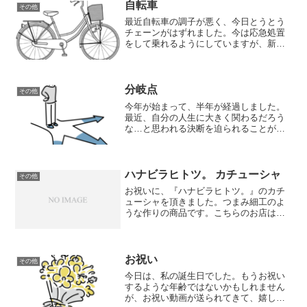
物に囲まれたいですね。
自転車
その他
最近自転車の調子が悪く、今日とうとう
チェーンがはずれました。今は応急処置
をして乗れるようにしていますが、新し
いものを購入しないといけないような気
がします。今乗っている自転車が人から
譲り受けたもので、2〜3回くらい修理し
ているので、しょうがな...
分岐点
その他
今年が始まって、半年が経過しました。
最近、自分の人生に大きく関わるだろう
な…と思われる決断を迫られることが多
くなりました。歳を重ねれば、そのよう
な状況になるのは当たり前のことかもし
れませんが、決断せずにくぐり抜けてき
たものが一気にきているの...
ハナビラヒトツ。 カチューシャ
その他
お祝いに、『ハナビラヒトツ。』のカチ
ューシャを頂きました。つまみ細工のよ
うな作りの商品です。こちらのお店は主
に簪を販売しているのですが、ちりめん
やビーズなどを使用した和風のアクセサ
リー全般を取り扱っているようです。お
店で、アクセサリー作りの...
お祝い
その他
今日は、私の誕生日でした。もうお祝い
するような年齢ではないかもしれません
が、お祝い動画が送られてきて、嬉しか