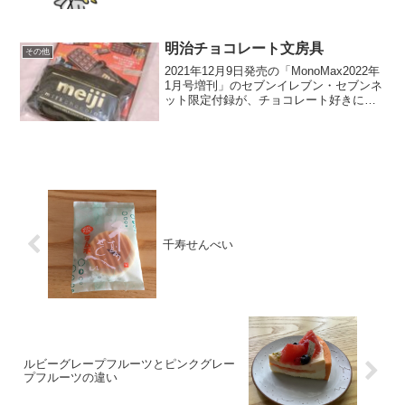
ったです。歳を重ねることは嬉しくはな
いですが、何年経っても祝ってくれる人
がいるということは嬉しいことですよ
ね。そういう人を大切にして...
明治チョコレート文房具
その他
2021年12月9日発売の「MonoMax2022年
1月号増刊」のセブンイレブン・セブンネ
ット限定付録が、チョコレート好きには
たまらない文房具でした。MonoMax2022
年1月号増刊セブンイレブン・セブンネッ
ト限定（税込1,090円）Mo...
千寿せんべい
ルビーグレープフルーツとピンクグレー
プフルーツの違い