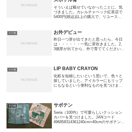
そういえば載せていなかったことに、気
づきました。カレルチャペック紅茶店で
5400円(税込)以上の購入で、リユースボ
トルがもらえるキャンペーンをやってい
ました。とても使い勝手がよく、仕事場
に持って行っています。炭酸水で水出し
お外デビュー
その他
紅茶を割る時も、リ...
昨日一つ芽が出てきたと思ったら、今日
は・・・・・・一気に芽吹きました。2、
3個芽が出てから、外で育ててくださいと
のことだったので、今日からこの子はお
外デビューです。他の子たちと一緒に仲
良く大きくなってくれればな〜。
LIP BABY CRAYON
その他
化粧を短縮したいという思いで、色々と
探していました。アイカラーにもリップ
にもなるという便利なものを見つけまし
た。●ビターボルドー●コットンピンク●
トラップピンク この中で1番気に入って
いるのは、ビターボルドーです。深い色
味が落ち着いた雰囲気...
サボテン
その他
Seria（100均）で可愛らしいクッション
カバーを見つけました。JANコード
496858314361240cm×40cmのサボテン柄
のクッションカバーです。洗濯やアイロ
ンがけはできないため、汚れたら拭くし