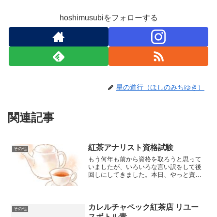
hoshimusubiをフォローする
星の道行（ほしのみちゆき）
関連記事
紅茶アナリスト資格試験
その他
もう何年も前から資格を取ろうと思って
いましたが、いろいろな言い訳をして後
回しにしてきました。本日、やっと資格
を取ることができました。正答率97％
（正答率80％以上で合格）だったそうで
す。後日、証明書が送られてくるので、
とても楽しみです。「こ...
カレルチャペック紅茶店 リユー
その他
スボトル青