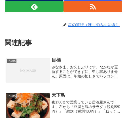
星の道行（ほしのみちゆき）
関連記事
目標
その他
みなさま、お久しぶりです。なかなか更
新することができずに、申し訳ありませ
ん。原因は、年始の忙しさでパソコンを
開くのが億劫になっていたこと、今年や
りたいこと・目標を決められなかったこ
とです。やりたいことなどはこれからど
んどん増やしていくことに...
天下鳥
その他
夜1:00まで営業している居酒屋さんで
す。左から「豆腐と鶏のサラダ（税別580
円）」「雑炊（税別480円）」「ねっく
（税別180円）」「つくね梅じそ（税別
200円）」です。とり料理が好きなので、
こういったお店は好きです。こちらのお