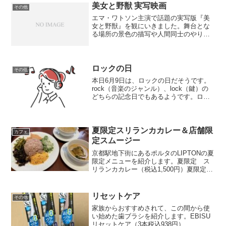
店は、お通...
美女と野獣 実写映画
その他
エマ・ワトソン主演で話題の実写版『美
女と野獣』を観にいきました。舞台とな
る場所の景色の描写や人間同士のやり取
りに、とても気を遣っているなと感じま
した。私がディズニープリンセスの中で
ベルが一番好きなのは、きっと自分の力
で道を切り開こうとしてい...
ロックの日
その他
本日6月9日は、ロックの日だそうです。
rock（音楽のジャンル）、lock（鍵）の
どちらの記念日でもあるようです。ロッ
クと聞くと、私が一番初めに好きになっ
た歌手グループが浮かびます。それは、
ポルノグラフィティです。昔の曲の雰囲
気と変わったた...
夏限定スリランカカレー＆店舗限
カフェ
定スムージー
京都駅地下街にあるポルタのLIPTONの夏
限定メニューを紹介します。夏限定 ス
リランカカレー（税込1,500円）夏限定
11:00〜14:00に提供されるメニューで
す。カレーの内容は日替わりで、今回は
豆カレー＆かぼちゃカレーでした。紅茶
リセットケア
その他
の産地...
家族からおすすめされて、この間から使
い始めた歯ブラシを紹介します。EBISU
リセットケア（3本税込938円）