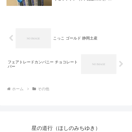
(function(b,c,f,g,a,d,e)
{b.MoshimoAffiliateObject=a;b=b||function
(...
こっこ ゴールド 静岡土産
フェアトレードカンパニー チョコレート
バー
ホーム
その他
星の道行（ほしのみちゆき）