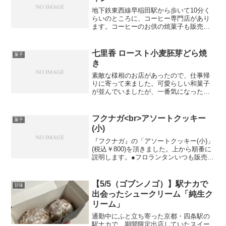
地下鉄東西線早稲田駅から歩いて10分く
らいのところに、コーヒー専門店があり
ます。コーヒーのお供の焼菓子も販売し
ているらしいです。こちらは頂き物です
が、180円だということでした。個人店だ
と焼菓子一つの値段が300円くらいするの
七里香 ロースト小麦胚芽どら焼
菓子
で、驚きました...
き
素敵な様相のお店があったので、仕事帰
りに寄って来ました。可愛らしい和菓子
が並んでいましたが、一番気になった商
品が、『ロースト小麦胚芽どら焼き』で
す。普通のどら焼きとは異なり、バター
を使用しているようです。開けた時に香
フクナガ<br>アソートクッキー
菓子
ばしい香りがして、生地が...
(小)
『フクナガ』の「アソートクッキー(小)」
(税込￥800)を頂きました。上から順番に
説明します。●フロランタンいつも販売し
ているものをスリムにした形。フロラン
タン…クッキー生地にキャラメルでコー
ティングしたナッツ類（多くはアーモン
【5/5（ゴブンノゴ）】駅ナカで
甘味
ドスライス）...
出会ったシュークリーム「純生ク
リーム」
通勤中にふと立ち寄った京都・四条駅の
駅ナカで、期間限定出店していたスイー