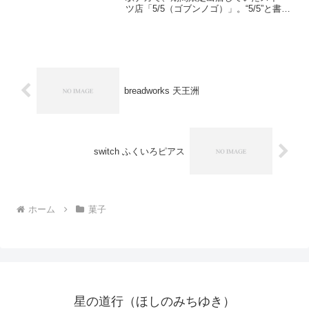
ツ店「5/5（ゴブンノゴ）」。“5/5”と書い
て「ゴブンノゴ」と読む、ちょっとユニ
ークな名前のこのお店で、「純生クリー
ム」というシュークリームを買ってみた
ら……想像以上...
breadworks 天王洲
switch ふくいろピアス
ホーム
菓子
星の道行（ほしのみちゆき）