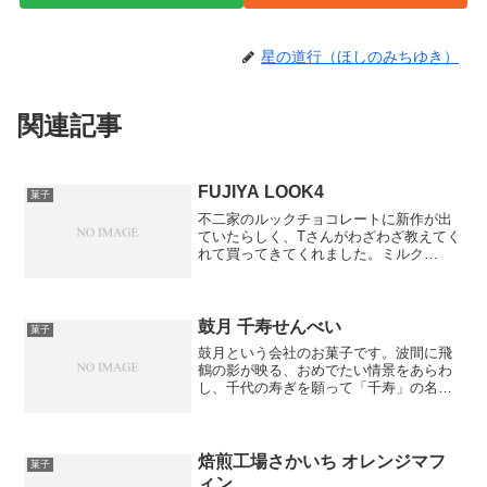
星の道行（ほしのみちゆき）
関連記事
FUJIYA LOOK4
菓子
不二家のルックチョコレートに新作が出
ていたらしく、Tさんがわざわざ教えてく
れて買ってきてくれました。ミルク
27％、ビター40％、ダーク55％、ハイカ
カオ70％のテイスティングセットです。
最近カカオ含有率などに重きを置いたチ
ョコレートが、市販...
鼓月 千寿せんべい
菓子
鼓月という会社のお菓子です。波間に飛
鶴の影が映る、おめでたい情景をあらわ
し、千代の寿ぎを願って「千寿」の名が
つけられ、あっさりとしたシュガークリ
ームをはさんだ口ほどけのよいヴァッフ
ェル生地のおせんべいです。昭和三十八
年の誕生より長きにわたっ...
焙煎工場さかいち オレンジマフ
菓子
ィン