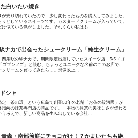
とした白いたい焼き
りが売り切れていたので、少し変わったものを購入してみました。
ちりとしているスイーツです。カスタードクリームが入っていて、
け似ている気がしました。それくらい私はも...
】駅ナカで出会ったシュークリーム「純生クリーム」
四条駅の駅ナカで、期間限定出店していたスイーツ店「5/5（ゴ
いて「ゴブンノゴ」と読む、ちょっとユニークな名前のこのお店で、
クリームを買ってみたら……想像以上...
グドシャ
鑑定 茶の環」という広島で創業50年の老舗「お茶の駿河園」が
格指向の抹茶専門店の商品です。「本物の抹茶の美味しさが伝わる
う考えで、新しい商品を生み出している会社...
】青森・南部煎餅にチョコがけ！？かまいたちも絶