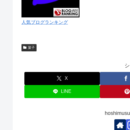
人気ブログランキング
菓子
シ
X
LINE
hoshim