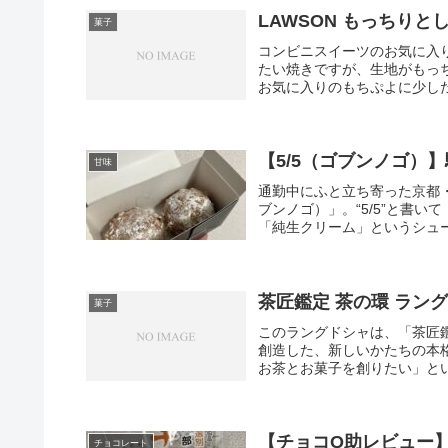
LAWSON もっちり
菓子
コンビニスイーツのお気に入
たい焼きですが、生地がもっ
お気に入りのもちぷよに少しだ
【5/5（ゴブンノゴ）
甘味
通勤中にふと立ち寄った京都・
ブンノゴ）」。“5/5”と書
「純生クリーム」というシュー
茶匠鑑定 茶の環 ラン
菓子
このラングドシャは、「茶匠
創造した、新しいかたちの本
お茶とお菓子を創りたい」とい
【チョコQ助レビュー
チョコレート