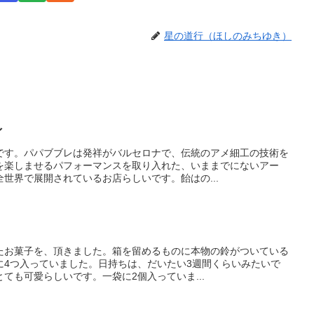
星の道行（ほしのみちゆき）
ィ
です。パパブブレは発祥がバルセロナで、伝統のアメ細工の技術を
を楽しませるパフォーマンスを取り入れた、いままでにないアー
世界で展開されているお店らしいです。飴はの...
たお菓子を、頂きました。箱を留めるものに本物の鈴がついている
に4つ入っていました。日持ちは、だいたい3週間くらいみたいで
ても可愛らしいです。一袋に2個入っていま...