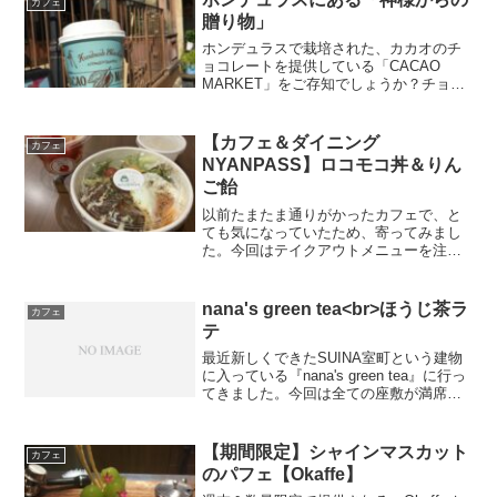
カフェ
贈り物」
ホンデュラスで栽培された、カカオのチ
ョコレートを提供している「CACAO
MARKET」をご存知でしょうか？チョコ
レートの計り売りなどで人気のお店で
す。今回は計り売りではなく、こちらの
商品を紹介します。ロイヤルミルクティ
【カフェ＆ダイニング
カフェ
ーチョコレート（税抜...
NYANPASS】ロコモコ丼＆りん
ご飴
以前たまたま通りがかったカフェで、と
ても気になっていたため、寄ってみまし
た。今回はテイクアウトメニューを注文
しました。・ロコモコ丼 800円少しごは
んが柔らかめですが、とてもボリューム
感があり、美味しかったです。ソースが
nana's green tea<br>ほうじ茶ラ
カフェ
好きです。豚汁のよう...
テ
最近新しくできたSUINA室町という建物
に入っている『nana's green tea』に行っ
てきました。今回は全ての座敷が満席だ
ったので座れませんでしたが、座敷仕様
の席はとても雰囲気良さそうでしたよ。
私は今回ほうじ茶ラテM(税込￥470)...
【期間限定】シャインマスカット
カフェ
のパフェ【Okaffe】