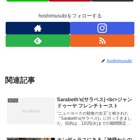
hoshimusubiをフォローする
hoshimusubi
関連記事
Sarabeth’s(サラベス) <br>ジャン
カフェ
ドゥーヤ フレンチトースト
“ニューヨークの朝食の女王”と称された
『Sarabeth’s(サラベス)』に行ってきまし
た。目的は、12/25(火)までの期間限定メ
ニューです。今回の限定メニューは、
「ジャンドゥーヤ フレンチトースト」(税
抜¥1,650)です。こちらのフレ...
ホンデュラスにある「神様からの