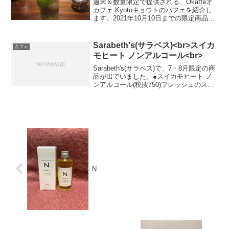
週末＆数量限定で提供される、Okaffeオ
カフェ Kyotoキョウトのパフェを紹介し
ます。2021年10月10日までの限定商品で
す。シャインマスカットのパフェ(税込
1,100円、ドリンクセットで100円割引)見
た目が、とても芸術的ですよね。...
Sarabeth's(サラベス)<br>スイカ
カフェ
モヒート ノンアルコール<br>
Sarabeth's(サラベス)で、7・8月限定の商
品が出ていました。●スイカモヒート ノ
ンアルコール(税抜750)フレッシュのスイ
カをメインに、 ラム、 ライム、 ミント
を加え、 ソーダで割った爽やかな味わい
のカクテルです。スイカが好きな...
N