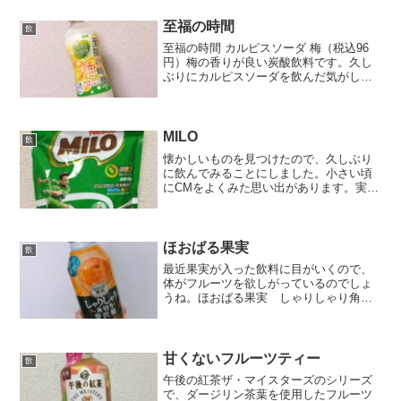
贈り物(税込650円)空からの贈り物ドリン
ク...
至福の時間
飲
至福の時間 カルピスソーダ 梅（税込96
円）梅の香りが良い炭酸飲料です。久し
ぶりにカルピスソーダを飲んだ気がしま
す。［飲料］2ケースまで同梱可★アサ
ヒ カルピスソーダ ◆至福の時間梅
◆ 500mlPET 1ケース24本入り
（CALPIS ...
MILO
飲
懐かしいものを見つけたので、久しぶり
に飲んでみることにしました。小さい頃
にCMをよくみた思い出があります。実際
に飲んだ記憶は残っていませんでした
が、無性に飲みたくなりました。ミロは1
日を元気に始めるエネルギーや栄養バラ
ンスが考えられた飲み物...
ほおばる果実
飲
最近果実が入った飲料に目がいくので、
体がフルーツを欲しがっているのでしょ
うね。ほおばる果実 しゃりしゃり角切
り 贅沢梨（税込127円）こちらの商品は
ガスが充填されているため、振ってから
飲まないように記載されています。た
だ、中の果実が下に溜ま...
甘くないフルーツティー
飲
午後の紅茶ザ・マイスターズのシリーズ
で、ダージリン茶葉を使用したフルーツ