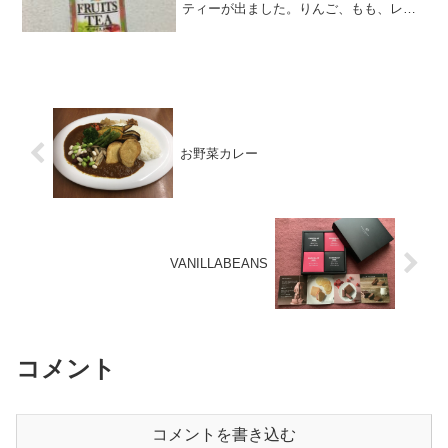
ティーが出ました。りんご、もも、レモ
ン、マスカット、イチゴの5種類のフルー
ツを加えた紅茶です。桃の風味が強く感
じました。(function(b,c,f,g,a,d,e)...
お野菜カレー
VANILLABEANS
コメント
コメントを書き込む