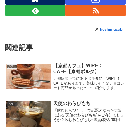
hoshimusubi
関連記事
【京都カフェ】WIRED
カフェ
CAFE【京都ポルタ】
京都駅地下街にあるポルタに、WIRED
CAFEがあります。美味しそうなチョコレ
ート商品があったので、紹介します。濃
厚ショコラータ（税込748円）ショコラー
タを頼んだら、チュロスのようなお菓子
がセットでついてきました。とても濃厚
天使のわらびもち
カフェ
な少し酸味が...
「飲むわらびもち」で話題となった大阪
にある“天使のわらびもち”をご存知でしょ
うか？飲むわらびもち~黒蜜(税込700円)
飲むわらびもち(各税込700円)ミルクティ
ー抹茶黒蜜ほうじ茶わらびもち空からの