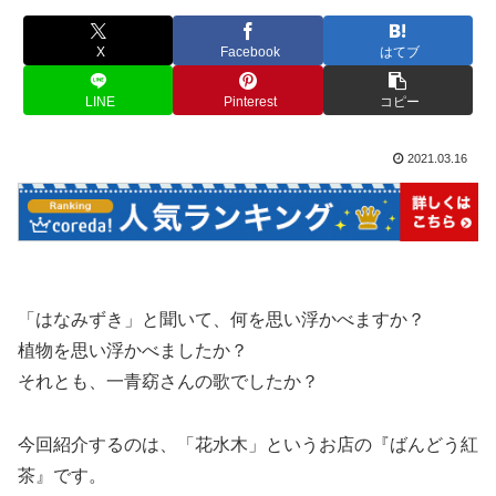
X
Facebook
はてブ
LINE
Pinterest
コピー
2021.03.16
「はなみずき」と聞いて、何を思い浮かべますか？
植物を思い浮かべましたか？
それとも、一青窈さんの歌でしたか？
今回紹介するのは、「花水木」というお店の『ばんどう紅
茶』です。