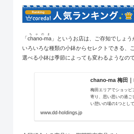
ちゃのま
「
chano-ma
」というお店は、ご存知でしょう
いろいろな種類の小鉢からセレクトできる、
選べる小鉢は季節によっても変わるようなので
chano-ma 
梅田エリアでショッピ
寄り、思い思いの過ごし
い憩いの場の1つとし
る、現代のお茶の...
www.dd-holdings.jp