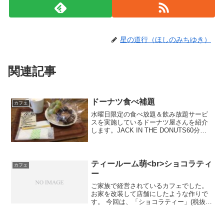
星の道行（ほしのみちゆき）
関連記事
ドーナツ食べ補題
カフェ
水曜日限定の食べ放題＆飲み放題サービ
スを実施しているドーナツ屋さんを紹介
します。JACK IN THE DONUTS60分ド
ーナツ食べ放題＆ドリンク飲み放題（税
込660円）3月だけのサービスかもしれま
せんが、10時〜14時の間に60分間ドー...
ティールーム萌<br>ショコラティ
カフェ
ー
ご家族で経営されているカフェでした。
お家を改装して店舗にしたような作りで
す。 今回は、「ショコラティー」(税抜
￥550)を頂きました。 上にかけられてい
るチョコスプレーが、とても懐かしく感