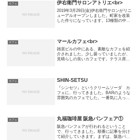
じました。 小さい頃には馴染みがあるけ
伊右衛門サロンアトリエ<br>
カフェ
ど、大人にな...
2019年3月29日(金)伊右衛門サロンがリニ
ューアルオープンしました。町家を改装
した作りになっています。13種類の中か
ら、3種類を選ぶセット「おやつ3種盛り
合わせ」(税込￥1,280)がありました。・
ティラミスケーキ・苺ケーキ・抹茶ケー
キ...
マールカフェ<br>
カフェ
雑居ビルの中にある、素敵なカフェを紹
介されました。少し曇っていましたが、
見晴らしの良いカフェです。テラス席だ
けでなく、店内にも席はあります。『マ
ールカフェ』です。写真は写しませんで
したが、色々な味のあるテーブルやイス
が並んでいます。・紅茶素...
SHIN-SETSU
カフェ
『シンセツ』というクリームソーダ カ
フェに、行ってきました。BARのような
雰囲気のカフェでした。一番気に入った
ものは、テーブルに置かれたカエルの照
明です。今回注文したものは、「プレー
ン パンケーキ(税込￥600)」と「クリー
ムソーダ ブルー...
丸福珈琲屋 阪急パンフェア①
カフェ
阪急パンフェアが行われるということ
で、行ってきました。順番に記事を分け
て紹介していきます。まずは、阪急パン