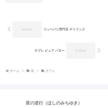
フェアのコラボを実施していたカフェを
紹介します。『丸福珈琲店』という、昭
和9年創業の珈琲店です。詳細は、HPを
ご覧ください。↓オープン...
コッペパン専門店 チリドック
サブレ ピュア バター
ホーム
食
カフェ
星の道行（ほしのみちゆき）