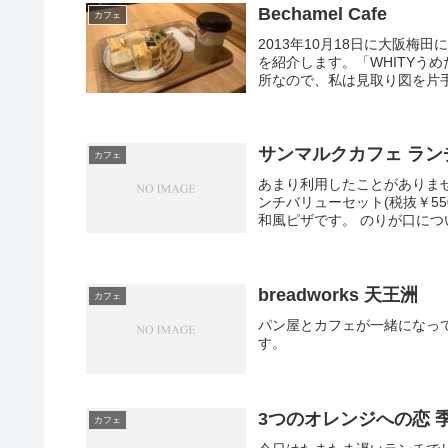
Bechamel Cafe
カフェ
2013年10月18日に大阪梅田
を紹介します。「WHITYう
所なので、私は見取り図を片手
サンマルクカフェ ラ
カフェ
あまり利用したことがありま
ンチバリューセット(税抜￥5
和風ピザです。 のりが口につ
breadworks 天王洲
カフェ
パン屋とカフェが一緒になっ
す。
3つのオレンジへの恋 
カフェ