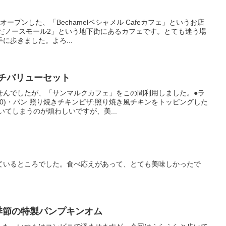
にオープンした、「Bechamelベシャメル Cafeカフェ」というお店
めだノースモール2」という地下街にあるカフェです。とても迷う場
に歩きました。よろ...
ンチバリューセット
せんでしたが、「サンマルクカフェ」をこの間利用しました。●ラ
50)・パン 照り焼きチキンピザ:照り焼き風チキンをトッピングした
いてしまうのが煩わしいですが、美...
ているところでした。食べ応えがあって、とても美味しかったで
季節の特製パンプキンオム