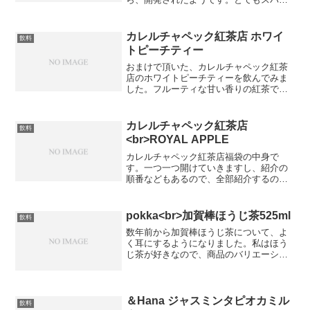
スの良い香りがします。シナモン、クロ
ーブ、カルダモン。やっぱりスパイスは
体が温まります。酸味がありますが、嫌
カレルチャペック紅茶店 ホワイ
飲料
な酸味じゃ無いです。フル...
トピーチティー
おまけで頂いた、カレルチャペック紅茶
店のホワイトピーチティーを飲んでみま
した。フルーティな甘い香りの紅茶でし
た。甘い香りですが、さっぱりとした味
わいのある紅茶です。
カレルチャペック紅茶店
飲料
<br>ROYAL APPLE
カレルチャペック紅茶店福袋の中身で
す。一つ一つ開けていきますし、紹介の
順番などもあるので、全部紹介するのに
一年かかるかもしれません。「ROYAL
APPLE」です。少し渋みが感じられます
が、リンゴの良い香りがあるのは良いと
pokka<br>加賀棒ほうじ茶525ml
飲料
ころだと思われます...
数年前から加賀棒ほうじ茶について、よ
く耳にするようになりました。私はほう
じ茶が好きなので、商品のバリエーショ
ンが増えて、とても嬉しいです。香ばし
い風味のお茶で、デトックス効果もあり
そうですね。●パッケージ説明文金沢発祥
の伝統的な焙煎方法を用...
＆Hana ジャスミンタピオカミル
飲料