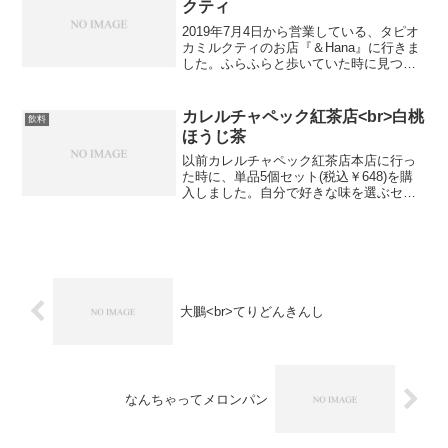
クティ
2019年7月4日から営業している、タピオ
カミルクティのお店『＆Hana』に行きま
した。ふらふらと歩いていた時に見つけ
たお店で、半地下にお店を構えていま
す。そのため、なかなか見つかりにくい
とよく言われるそうです。実物の花を入
カレルチャペック紅茶店<br>白桃
飲料
れた商品が、オス...
ほうじ茶
以前カレルチャペック紅茶店本店に行っ
た時に、単品5個セット(税込￥648)を購
入しました。自分で好きな味を選ぶセッ
トなので、一つずつ紹介していきます
ね。●白桃ほうじ茶パッケージを開けたと
きは、白桃の良い香りが香りました。た
だ、淹れた後は白桃...
大鵬<br>てりどんきんし
なんちゃってメロンパン