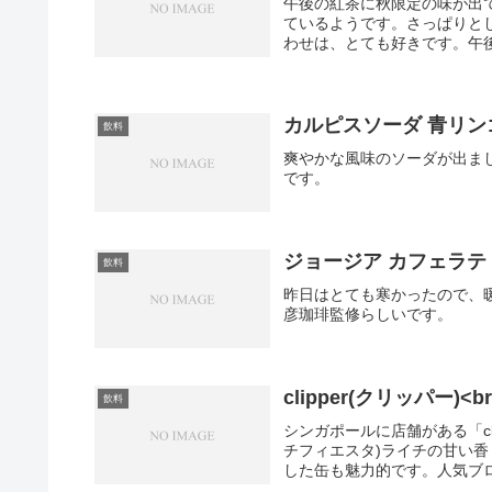
午後の紅茶に秋限定の味が出て
ているようです。さっぱりと
わせは、とても好きです。午後
カルピスソーダ 青リン
飲料
爽やかな風味のソーダが出ま
です。
ジョージア カフェラテ
飲料
昨日はとても寒かったので、
彦珈琲監修らしいです。
clipper(クリッパー)<b
飲料
シンガポールに店舗がある「clip
チフィエスタ)ライチの甘い
した缶も魅力的です。人気ブ