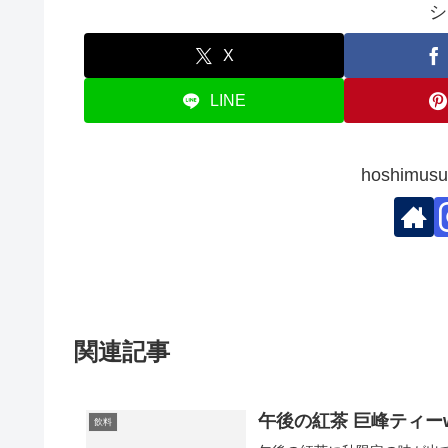
シ
X
LINE
hoshim
関連記事
午後の紅茶 巨峰ティーw
飲料