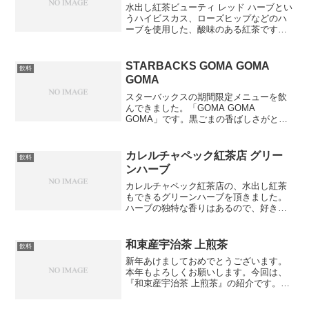
水出し紅茶ビューティ レッド ハーブとい
うハイビスカス、ローズヒップなどのハ
ーブを使用した、酸味のある紅茶です。
三ツ矢サイダーの強炭酸で水出しをする
と、とても美味しいです。是非試してみ
てください。
STARBACKS GOMA GOMA
飲料
GOMA
スターバックスの期間限定メニューを飲
んできました。「GOMA GOMA
GOMA」です。黒ごまの香ばしさがとて
も良かったです。スターバックスのHPの
説明によると、書き初めからインスピレ
ーションをもらったようです。↓書き初め
カレルチャペック紅茶店 グリー
飲料
というと懐かしいで...
ンハーブ
カレルチャペック紅茶店の、水出し紅茶
もできるグリーンハーブを頂きました。
ハーブの独特な香りはあるので、好き嫌
いが別れるかもしれないです。ただ今の
時期にぴったりな、さっぱりとした風味
です。今までのものと異なり、味が薄く
和束産宇治茶 上煎茶
飲料
できてしまうので、今度お...
新年あけましておめでとうございます。
本年もよろしくお願いします。今回は、
『和束産宇治茶 上煎茶』の紹介です。久
しぶりに煎茶を飲みましたが、とても落
ち着きますね。落ち着いた気分になるた