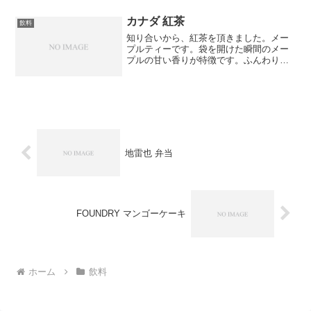
めには、お茶などを飲んで自分を見つめ
なおす時間も必要ですね...
カナダ 紅茶
飲料
知り合いから、紅茶を頂きました。メー
プルティーです。袋を開けた瞬間のメー
プルの甘い香りが特徴です。ふんわりと
甘い香りに包まれます。カナディアン ア
イスワインティーです。マスカットのよ
うな爽やかな香りと口当たりが、特徴で
す。個人的にこちらのカ...
地雷也 弁当
FOUNDRY マンゴーケーキ
ホーム
飲料