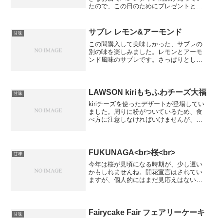
たので、この日のためにプレゼントとし
て準備していました。少しラム酒が入っ
ていたみたいですが、全然気づきません
でした。ふわふわ。さすがシフォンケー
サブレ レモン&アーモンド
甘味
キ。全然甘くないので、甘...
この間購入して美味しかった、サブレの
別の味を楽しみました。レモンとアーモ
ンド風味のサブレです。さっぱりとした
風味で、香ばしい香りが好みです。
LAWSON kiriもちふわチーズ大福
甘味
kiriチーズを使ったデザートが登場してい
ました。周りに粉がついているため、食
べ方に注意しなければいけませんが、チ
ーズの濃厚な味わいが楽しめる一品で
す。
FUKUNAGA<br>桜<br>
甘味
今年は桜が見頃になる時期が、少し遅い
かもしれませんね。開花宣言はされてい
ますが、個人的にはまだ見応えはないよ
うに思えます。桜に関連したFUKUNAGA
のお菓子を頂いたので、紹介します。頂
いた後に私が落としてしまったため、ヒ
ビや割れがあります...
Fairycake Fair フェアリーケーキ
甘味