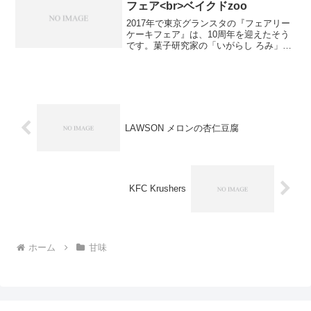
フェア<br>ベイクドzoo
2017年で東京グランスタの『フェアリー
ケーキフェア』は、10周年を迎えたそう
です。菓子研究家の「いがらし ろみ」と
いう方がプロデュースしているものだそ
うです。定番人気の商品を、お土産で頂
きました。一口大の5種類の味のカップケ
ーキです。賞味...
LAWSON メロンの杏仁豆腐
KFC Krushers
ホーム
甘味