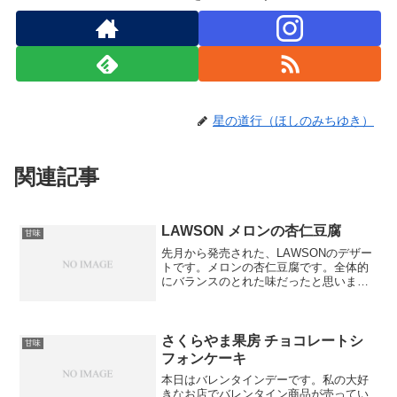
星の道行（ほしのみちゆき）
関連記事
LAWSON メロンの杏仁豆腐
甘味
先月から発売された、LAWSONのデザー
トです。メロンの杏仁豆腐です。全体的
にバランスのとれた味だったと思います
が、メロンの甘さが印象的で他はあまり
覚えていません。値段は399円(税込)と少
し割高ですが、メロンが美味しいので値
段くらいの価値...
さくらやま果房 チョコレートシ
甘味
フォンケーキ
本日はバレンタインデーです。私の大好
きなお店でバレンタイン商品が売ってい