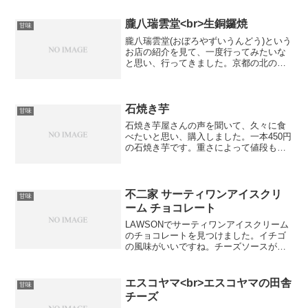
朧八瑞雲堂<br>生銅鑼焼
甘味
朧八瑞雲堂(おぼろやずいうんどう)という
お店の紹介を見て、一度行ってみたいな
と思い、行ってきました。京都の北のほ
うにあり、土日祝日だと午前中で売り切
れてしまうという和菓子屋さんです。定
休日は火曜日らしいので、ご注意くださ
い。私は知りませんで...
石焼き芋
甘味
石焼き芋屋さんの声を聞いて、久々に食
べたいと思い、購入しました。一本450円
の石焼き芋です。重さによって値段も変
わるようです。柔らかく、甘みがしっか
りとしていて、嫌なことも吹っ飛びまし
た。お家ではなかなかこの味は出せない
ですよね。また明日も...
不二家 サーティワンアイスクリ
甘味
ーム チョコレート
LAWSONでサーティワンアイスクリーム
のチョコレートを見つけました。イチゴ
の風味がいいですね。チーズソースが入
っているみたいで、コクがあるのはその
せいだったのかと思いました。ただやっ
ぱり暑かったのか、少し溶けてしまいま
エスコヤマ<br>エスコヤマの田舎
甘味
した。保存方法には、...
チーズ