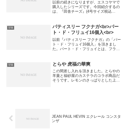
以前の続きになりますが、エスコヤマで
購入したシリーズです。今回紹介するの
は、『田舎チーズ』(4号サイズ税込
￥2,160)です。esKoyama”田舎チーズ”見
た目は固そうですが、固すぎず柔らかす
ぎないちょうど良い食感です。しっとり
パティスリー フクナガ<br>パー
甘味
していて、...
ト・ド・フリュイ16個入<br>
以前『パティスリー フクナガ』の「パー
ト・ド・フリュイ16個入」を頂きまし
た。パート・ド・フリュイとは、フラン
ス語で果物を使ったゼリーのことを指し
ます。よく和菓子のアソートに入ってい
る、ゼリー菓子を想像して頂ければ分か
とらや 虎福の華爽
甘味
りやすいです。ラズベリ...
この間差し入れを頂きました。とらやの
羊羹と福砂屋のカステラのコラボ商品だ
そうです。レモンのさっぱりとした上品
な甘さのものでした。色合いなどのセン
スも好みです。和と蘭の良いところが合
わさった商品ですね。
JEAN PAUL HEVIN エクレール コンスタ
ンザ