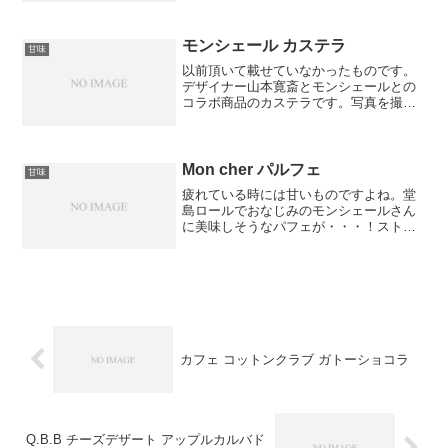
モンシェール カステラ
甘味
以前頂いて載せていなかったものです。
デザイナー山本寛斎とモンシェールとの
コラボ商品のカステラです。写真を撮り
忘れましたが、桐の箱に入っていたた
め、高級感が漂っています。味は、さす
がモンシェールという味です。やはり、
使用している生クリームが違...
Mon cher パルフェ
甘味
疲れている時には甘いものですよね。堂
島ロールでおなじみのモンシェールさん
に美味しそうなパフェが・・・！ストロ
ベリーチーズ味。甘酸っぱい・・・でも
濃厚な味。美味しくて勿体無いことに、
一気に食べてしまいました。ゼリーのよ
うなものだったり、あっさ...
カフェ コットンクラブ ガトーショコラ
Q.B.B チーズデザート アップルカルバド