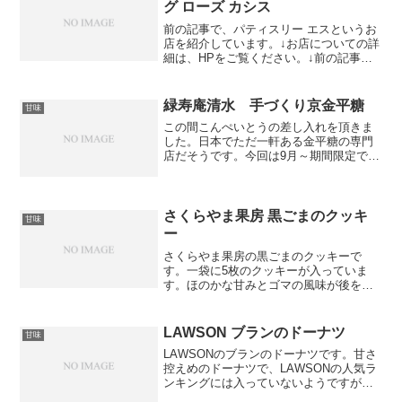
グ ローズ カシス
前の記事で、パティスリー エスというお
店を紹介しています。↓お店についての詳
細は、HPをご覧ください。↓前の記事で
紹介していなかった、ムラング ローズ カ
シス(税抜￥580)です。プライスカードに
表記している説明↓“有機無農薬栽培のバ
緑寿庵清水 手づくり京金平糖
甘味
ラをち...
この間こんぺいとうの差し入れを頂きま
した。日本でただ一軒ある金平糖の専門
店だそうです。今回は9月～期間限定で販
売している、ラ・フランスの金平糖を頂
きました。金平糖は、噛むことで風味が
味わえるものだそうです。見るからに高
級なお菓子だったので、...
さくらやま果房 黒ごまのクッキ
甘味
ー
さくらやま果房の黒ごまのクッキーで
す。一袋に5枚のクッキーが入っていま
す。ほのかな甘みとゴマの風味が後を引
きます。確か小さい頃に食べた味に似て
いるので、とても懐かしい気がします。
LAWSON ブランのドーナツ
甘味
LAWSONのブランのドーナツです。甘さ
控えめのドーナツで、LAWSONの人気ラ
ンキングには入っていないようですが、
私のお気に入りです。