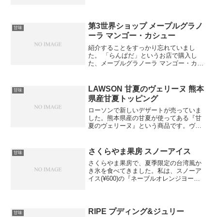
売している、ラ・フランスの金平糖を頂
きました。金平糖は、噛むことで風味が
味わえるものだそうです。見るからに高
級なお菓子だったので、...
第3世界ショップ メープルグラノ
甘味
ーラ マンゴー・カシュー
紹介することをすっかり忘れていまし
た。 「らんぱだ」というお店で購入し
た、メープルグラノーラ マンゴー・カシ
ューです。 何度か別の記事で紹介した、
第3世界ショップというフェアトレードの
会社の商品です。 メープルがコーティン
LAWSON 甘夏のヴェリーヌ 熊本
甘味
グされた、シリアル...
県産甘夏トッピング
ローソンで新しいデザートが売っていま
した。熊本県産の甘夏が使ってある『甘
夏のヴェリーヌ』という商品です。ヴェ
リーヌとは、足のついていないグラスに
入ったデザートのことをいいます。夏に
よく作られるものだそうです。果物から
さくらやま果房 スノーアイス
甘味
種が出てきたことと、個人...
さくらやま果房で、夏季限定の台湾風か
き氷を食べてきました。私は、スノーア
イス(¥600)の『ネーブルオレンジヨーグ
ルト』を選びました。氷がヨーグルトの
濃い味で、とても美味しかったです。テ
ラス席で食べさせてもらえました。
RIPE プディング&ジュリー
甘味