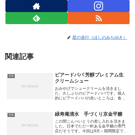
星の道行（ほしのみちゆき）
関連記事
ビアードパパ 芳醇プレミアム生
甘味
クリームシュー
おみやげでシュークリームを頂きまし
た。久しぶりのビアードパパです。個人
的にビアードパパの良いところは、食べ
応えと甘すぎないクリームだと思ってい
ます。今回頂いたものは、期間限定の芳
醇プレミアム生クリームシューという種
緑寿庵清水 手づくり京金平糖
甘味
類でした。食べることに夢中...
この間こんぺいとうの差し入れを頂きま
した。日本でただ一軒ある金平糖の専門
店だそうです。今回は9月～期間限定で販