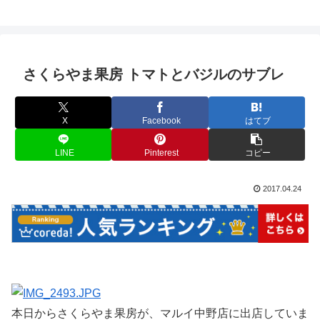
さくらやま果房 トマトとバジルのサブレ
X
Facebook
はてブ
LINE
Pinterest
コピー
2017.04.24
本日からさくらやま果房が、マルイ中野店に出店していま