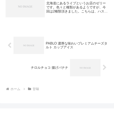
北海道にあるライプというお店のゼリー
です。色々と種類があるようですが、今
回は2種類頂きました。こちらは、ハスカ
ップぶどうです。鮮やかな赤紫色です。
ハスカップは、北海道のみで栽培されて
いるぶどうに似ている植物です。アイヌ
の人々からは「不老長寿...
PABLO 濃厚な味わいプレミアムチーズタ
ルト カップアイス
チロルチョコ 揚げバナナ
ホーム
甘味