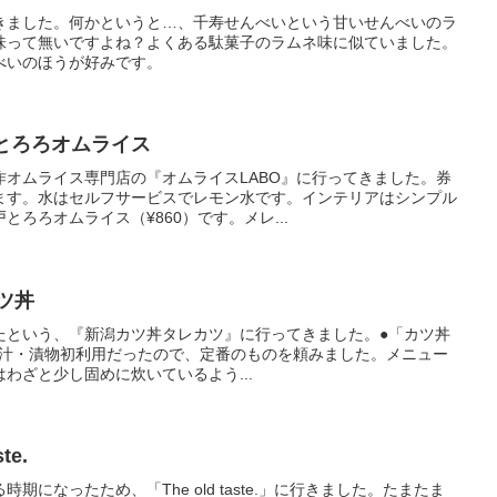
きました。何かというと…、千寿せんべいという甘いせんべいのラ
味って無いですよね？よくある駄菓子のラムネ味に似ていました。
べいのほうが好みです。
戸とろろオムライス
作オムライス専門店の『オムライスLABO』に行ってきました。券
ます。水はセルフサービスでレモン水です。インテリアはシンプル
ろろオムライス（¥860）です。メレ...
ツ丼
出来たという、『新潟カツ丼タレカツ』に行ってきました。●「カツ丼
味噌汁・漬物初利用だったので、定番のものを頼みました。メニュー
わざと少し固めに炊いているよう...
te.
になったため、「The old taste.」に行きました。たまたま