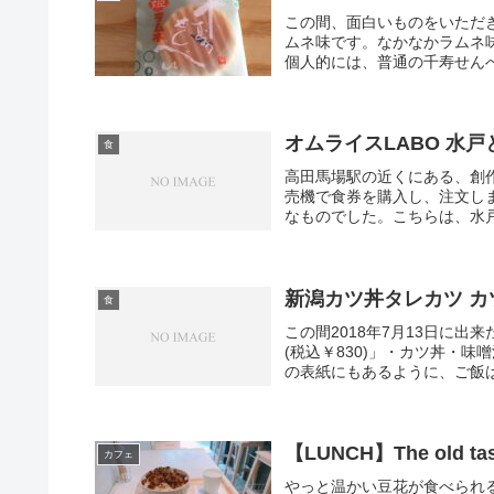
この間、面白いものをいただ
ムネ味です。なかなかラムネ
個人的には、普通の千寿せん
オムライスLABO 水
食
高田馬場駅の近くにある、創
売機で食券を購入し、注文し
なものでした。こちらは、水戸と
新潟カツ丼タレカツ カ
食
この間2018年7月13日に
(税込￥830)」・カツ丼・
の表紙にもあるように、ご飯は
【LUNCH】The old tas
カフェ
やっと温かい豆花が食べられる時期