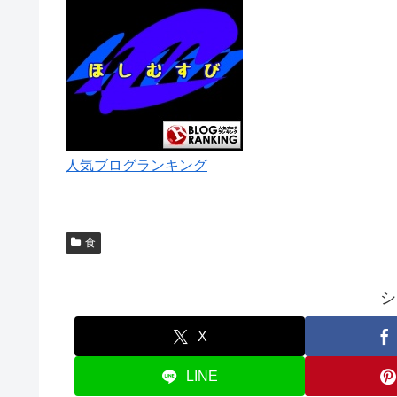
人気ブログランキング
食
シ
X
LINE