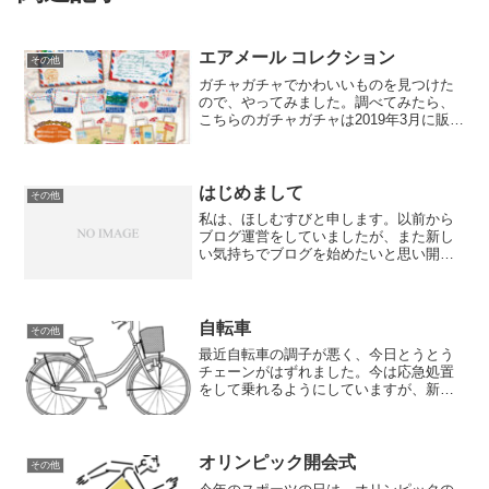
エアメール コレクション
その他
ガチャガチャでかわいいものを見つけた
ので、やってみました。調べてみたら、
こちらのガチャガチャは2019年3月に販売
開始されたものらしく、よく残っていた
な…と思いました。一番欲しいのは、①
エアメールポーチ（ハートシーリンク）
でした。ただ、出て...
はじめまして
その他
私は、ほしむすびと申します。以前から
ブログ運営をしていましたが、また新し
い気持ちでブログを始めたいと思い開設
することにしました。自分の興味の赴く
ままに書き綴っていこうと思いますの
で、よろしくお願いします。
自転車
その他
最近自転車の調子が悪く、今日とうとう
チェーンがはずれました。今は応急処置
をして乗れるようにしていますが、新し
いものを購入しないといけないような気
がします。今乗っている自転車が人から
譲り受けたもので、2〜3回くらい修理し
ているので、しょうがな...
オリンピック開会式
その他