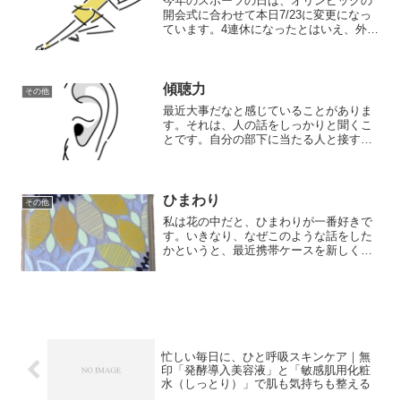
今年のスポーツの日は、オリンピックの
開会式に合わせて本日7/23に変更になっ
ています。4連休になったとはいえ、外に
出る人はあまりいないかと思ったら、そ
んなことはありませんでした。ワクチン
を打ったことによって、気が大きくなっ
ている老害もいるよ...
傾聴力
その他
最近大事だなと感じていることがありま
す。それは、人の話をしっかりと聞くこ
とです。自分の部下に当たる人と接する
とき、やってほしいことをただいうだけ
ではなく、部下が（心理状況も含めて）
どのような状態にあるかを知った方が接
し方を考えられるため、有...
ひまわり
その他
私は花の中だと、ひまわりが一番好きで
す。いきなり、なぜこのような話をした
かというと、最近携帯ケースを新しくし
たからです。その新しいケースの柄が、
ひまわりです。発泡スチロールを除く前
に写真を撮ってしまったため、見づらい
かもしれませんが、透明な...
忙しい毎日に、ひと呼吸スキンケア｜無
印「発酵導入美容液」と「敏感肌用化粧
水（しっとり）」で肌も気持ちも整える