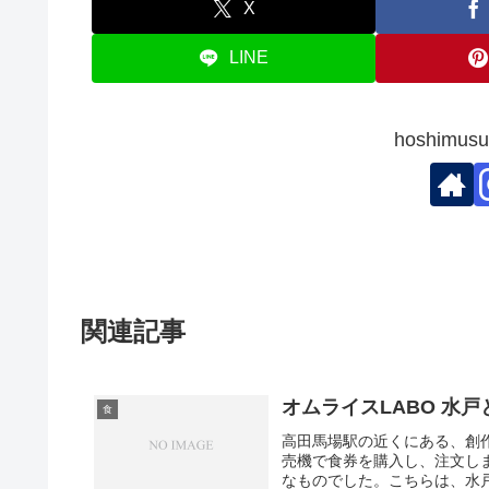
X
LINE
hoshim
関連記事
オムライスLABO 水
食
高田馬場駅の近くにある、創
売機で食券を購入し、注文し
なものでした。こちらは、水戸と