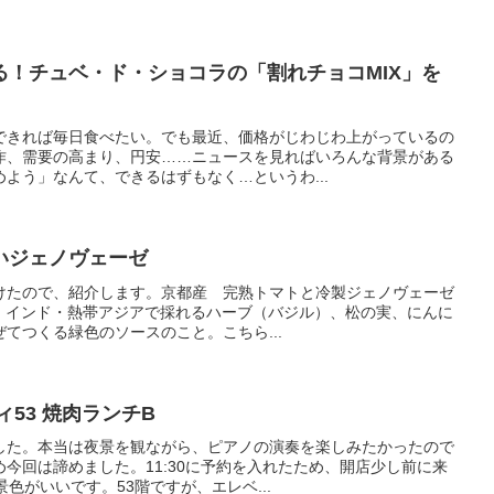
る！チュベ・ド・ショコラの「割れチョコMIX」を
できれば毎日食べたい。でも最近、価格がじわじわ上がっているの
作、需要の高まり、円安……ニュースを見ればいろんな背景がある
よう」なんて、できるはずもなく…というわ...
いジェノヴェーゼ
けたので、紹介します。京都産 完熟トマトと冷製ジェノヴェーゼ
ーゼ：インド・熱帯アジアで採れるハーブ（バジル）、松の実、にんに
てつくる緑色のソースのこと。こちら...
53 焼肉ランチB
した。本当は夜景を観ながら、ピアノの演奏を楽しみたかったので
今回は諦めました。11:30に予約を入れたため、開店少し前に来
色がいいです。53階ですが、エレベ...