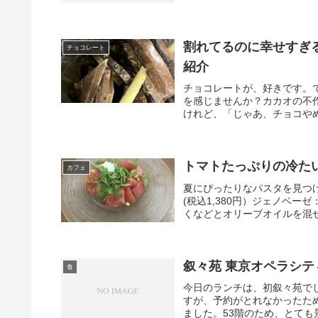
割れてるのに幸せすぎ
チョコレート
紹介
チョコレートが、好きです。
を感じませんか？カカオの不
けれど、「じゃあ、チョコやめ
トマトたっぷりの冷た
カフェ
夏にぴったりなパスタを見つ
(税込1,380円）ジェノベ
くなどとオリーブオイルを混ぜ
叙々苑 東京オペラシティ
食
今日のランチは、初叙々苑で
すが、予約がとれなかったため
ました。53階のため、とても景