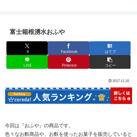
富士箱根湧水おふや
X
Facebook
はてブ
LINE
Pinterest
コピー
2017.11.16
今回は『おふや』の商品です。
色々なお麩商品や、お麩を使ったお菓子を販売していると