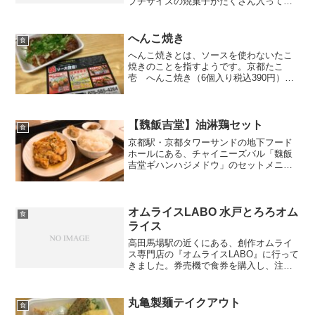
プチサイズの焼菓子がたくさん入ってい
て、とても可愛らしいです。焼菓子それ
ぞれの味も書いてあり、全部の味は食べ
てませんがやはり定番のフィナンシェが
へんこ焼き
食
美味しかったです。フィナ...
へんこ焼きとは、ソースを使わないたこ
焼きのことを指すようです。京都たこ
壱 へんこ焼き（6個入り税込390円）マ
ヨネーズ・ネギ・一味は、無料でかけて
くれます。出汁の味が効いていて、美味
しかったです。へんこ焼きではなく、た
こ焼きも販売していたの...
【魏飯吉堂】油淋鶏セット
食
京都駅・京都タワーサンドの地下フード
ホールにある、チャイニーズバル「魏飯
吉堂ギハンハジメドウ」のセットメニュ
ーを紹介します。油淋鶏セット（税込
1,080円）シェフ油淋鶏ユーリンチーと
は…？油淋鶏は、揚げた鶏肉に刻んだ長
ネギと醤油ベースの甘酸...
オムライスLABO 水戸とろろオム
食
ライス
高田馬場駅の近くにある、創作オムライ
ス専門店の『オムライスLABO』に行って
きました。券売機で食券を購入し、注文
します。水はセルフサービスでレモン水
です。インテリアはシンプルなものでし
た。こちらは、水戸とろろオムライス
丸亀製麺テイクアウト
食
（¥860）です。メレ...