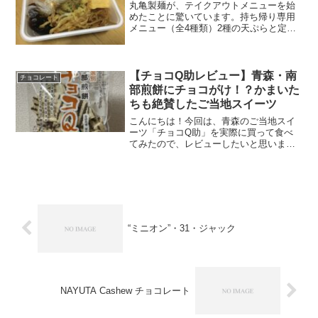
丸亀製麺が、テイクアウトメニューを始
めたことに驚いています。持ち帰り専用
メニュー（全4種類）2種の天ぷらと定番
おかずのうどん弁当（税込390円）3種の
天ぷらと定番おかずのうどん弁当（税込
490円）4種の天ぷらと定番おかずのうど
ん弁当（税込6...
【チョコQ助レビュー】青森・南
チョコレート
部煎餅にチョコがけ！？かまいた
ちも絶賛したご当地スイーツ
こんにちは！今回は、青森のご当地スイ
ーツ「チョコQ助」を実際に買って食べ
てみたので、レビューしたいと思います
✨かまいたちのYouTubeで紹介されてい
たのを見て、めちゃくちゃ美味しそうだ
ったので購入。実際に食べてみたら…こ
れがもう、想像以上...
“ミニオン”・31・ジャック
NAYUTA Cashew チョコレート