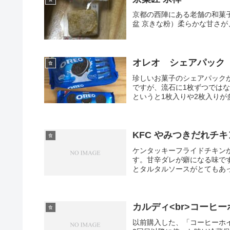
京都の西陣にある老舗の和菓子
盆 京きな粉）柔らかな甘さ
オレオ シェアパック
食
珍しいお菓子のシェアパック
ですが、流石に1枚ずつでは
というと1枚入りや2枚入りが
KFC やみつきだれチキ
食
ケンタッキーフライドチキン
す。甘辛ダレが癖になる味で
とタルタルソースがとてもあっ
カルディ<br>コーヒ
食
以前購入した、「コーヒーホ