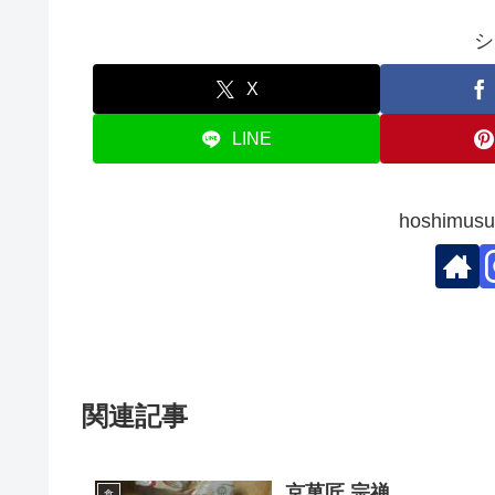
シ
X
LINE
hoshim
関連記事
京菓匠 宗禅
食