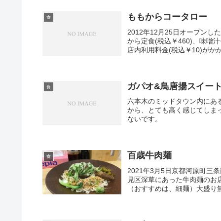
ももからコータロー
食
2012年12月25日オープ
から定食(税込￥460)、味噌
店内利用料金(税込￥10)がか
ガパオ&鳥唐揚スイート
食
六本木のミッドタウン内にあ
から、とても高く感じてしま
ないです。
百歳牛肉麺
食
2021年3月5日京都河原町
見区深草にあった牛肉麺のお
（おすすめは、細麺）大盛り無