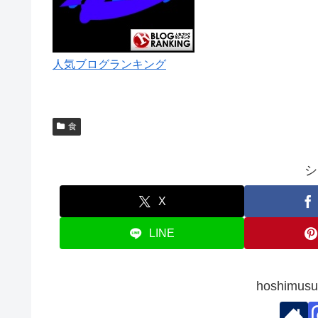
人気ブログランキング
食
シ
X
LINE
hoshim