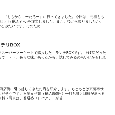
ンした、『ももからこーたろー』に行ってきました。今回は、元祖もも
汁セット(税込￥70)を注文しました。また、後から知りましたが、
かるみたいです。そのため...
チリBOX
るスーパーマーケットで購入した、ランチBOXです。上げ底だった
って・・・。色々な味があったから、試してみるのもいいかもしれ
三条商店街に引っ越してきたお店を紹介します。もともとは京都市伏
店だそうです。旨辛まぜ麺（税込850円）平打ち麺と細麺が選べる
料（写真は、普通盛り）パクチーが苦...