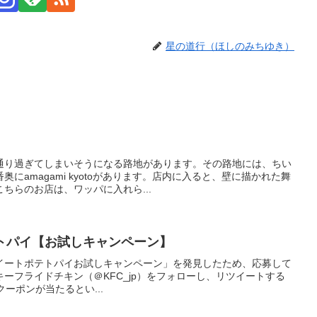
星の道行（ほしのみちゆき）
通り過ぎてしまいそうになる路地があります。その路地には、ちい
にamagami kyotoがあります。店内に入ると、壁に描かれた舞
ちらのお店は、ワッパに入れら...
テトパイ【お試しキャンペーン】
ー「スイートポテトパイお試しキャンペーン」を発見したため、応募して
タッキーフライドチキン（＠KFC_jp）をフォローし、リツイートする
ーポンが当たるとい...