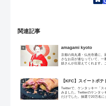
関連記事
amagami kyoto
食
京都の烏丸通・仏光寺通に、
さなお店が連なっていて、一番奥
妓さんが出迎えてくれます。こ
【KFC】スイートポ
食
Twitterで、ケンタッキ
みました。Twitterのケン
だけでした。抽選で20万名にク