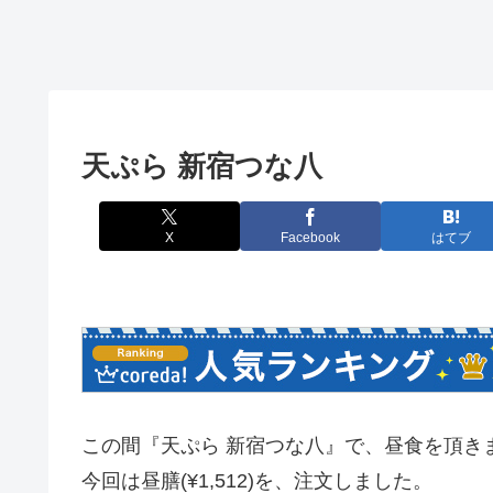
天ぷら 新宿つな八
X
Facebook
はてブ
この間『天ぷら 新宿つな八』で、昼食を頂き
今回は昼膳(¥1,512)を、注文しました。