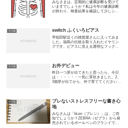
みなさまは、定期的に健康診断を受けて
いますでしょうか？私は今年の健康診断
が終わり、検査結果を確認して少しショ
ックを受けています。昨年と同様、今年
も再検査項目がありました。以前は全然
引っ掛からなかったのに…、これが年を
重ねるということでしょう...
switch ふくいろピアス
その他
早稲田駅近くの雑貨屋さんに入ってみま
した。福島の伝統を取り入れたイヤリン
グです。ピアスに見える透明なフックの
ようなイヤリングを使っています。『た
いよう』という種類の黄色のピアスで、
まわりも元気になれるような雰囲気にな
れたらいいなと思っていま...
お外デビュー
その他
昨日一つ芽が出てきたと思ったら、今日
は・・・・・・一気に芽吹きました。2、
3個芽が出てから、外で育ててくださいと
のことだったので、今日からこの子はお
外デビューです。他の子たちと一緒に仲
良く大きくなってくれればな〜。
ブレないストレスフリーな書き心
その他
地
みなさんは「bLen（ブレン）」は、ご存
知でしょうか？ZEBRA（ゼブラ）から発
売されているボールペンのブランドで
す。(function(b,c,f,g,a,d,e)