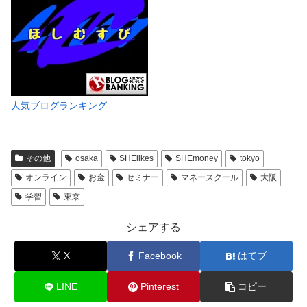
人気ブログランキング
その他
osaka
SHElikes
SHEmoney
tokyo
オンライン
お金
セミナー
マネースクール
大阪
学習
東京
シェアする
X
Facebook
はてブ
LINE
Pinterest
コピー