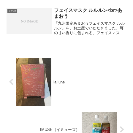
{b.MoshimoAffiliateObject=a;b=b||func...
フェイスマスク ルルルン<br>あ
その他
まおう
『九州限定あまおうフェイスマスク ルル
ルン』を、お土産でいただきました。苺
の甘い香りに包まれる、フェイスマスク
です。人気ブログランキングへ
la lune
IMUSE（イミューズ）