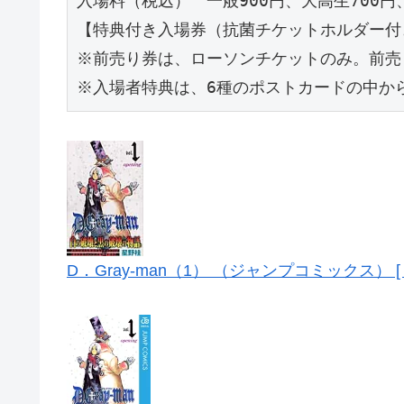
入場料（税込）　一般900円、大高生700円
【特典付き入場券（抗菌チケットホルダー付き）
※前売り券は、ローソンチケットのみ。前売
※入場者特典は、6種のポストカードの中か
D．Gray-man（1） （ジャンプコミックス） [ 