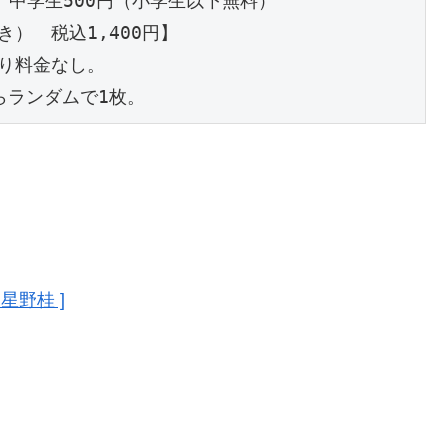
、中学生500円（小学生以下無料）

　税込1,400円】

り料金なし。

らランダムで1枚。
星野桂 ]