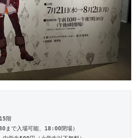
5階

30まで入場可能、18:00閉場）
