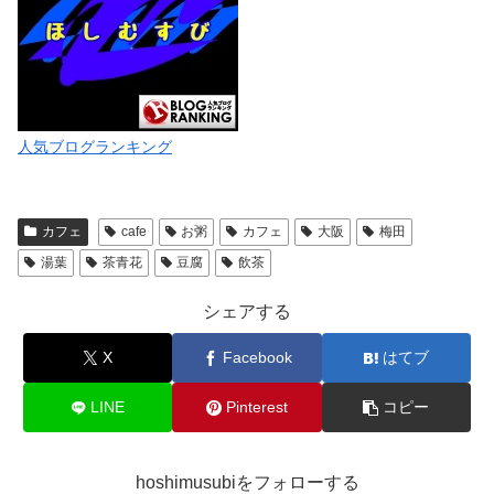
人気ブログランキング
カフェ
cafe
お粥
カフェ
大阪
梅田
湯葉
茶青花
豆腐
飲茶
シェアする
X
Facebook
はてブ
LINE
Pinterest
コピー
hoshimusubiをフォローする