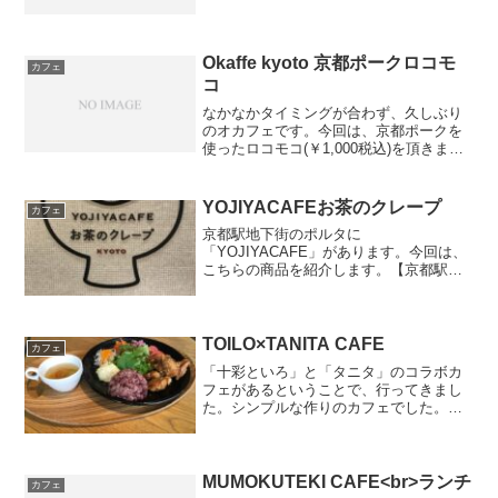
替わり定食(税込￥930)私がお邪魔した日
は、ポークの冷しゃぶおろしポン酢、か
ぼちゃと大葉の天ぷら、温泉玉子、味噌
汁、香の物、飲み...
Okaffe kyoto 京都ポークロコモ
カフェ
コ
なかなかタイミングが合わず、久しぶり
のオカフェです。今回は、京都ポークを
使ったロコモコ(￥1,000税込)を頂きまし
た。少し面白いなーと思ったのは、お好
みでかけるわさび醤油です。ロコモコ丼
は、ハワイ料理で基本はグレイビーソー
YOJIYACAFEお茶のクレープ
カフェ
スという肉汁から...
京都駅地下街のポルタに
「YOJIYACAFE」があります。今回は、
こちらの商品を紹介します。【京都駅前
地下街ポルタ店限定】お茶のクレープ紅
茶（税込750円）こちらのクレープは、よ
ーじや特有のマークを型どったデザイン
になっています。中には、オ...
TOILO×TANITA CAFE
カフェ
「十彩といろ」と「タニタ」のコラボカ
フェがあるということで、行ってきまし
た。シンプルな作りのカフェでした。こ
ちらのお店が7階にあるので、外の景色も
見られますが、百貨店が立ち並ぶエリア
なので、景観の良さは期待しないほうが
良いと思われます。TO...
MUMOKUTEKI CAFE<br>ランチ
カフェ