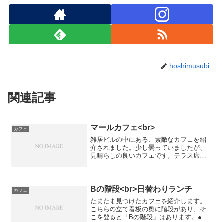
hoshimusubi
関連記事
マールカフェ<br>
カフェ
雑居ビルの中にある、素敵なカフェを紹
介されました。少し曇っていましたが、
見晴らしの良いカフェです。テラス席だ
けでなく、店内にも席はあります。『マ
ールカフェ』です。写真は写しませんで
したが、色々な味のあるテーブルやイス
が並んでいます。・紅茶素...
Bの階段<br>日替わりランチ
カフェ
たまたま見つけたカフェを紹介します。
こちらの立て看板の奥に階段があり、そ
こを登ると「Bの階段」はあります。●日