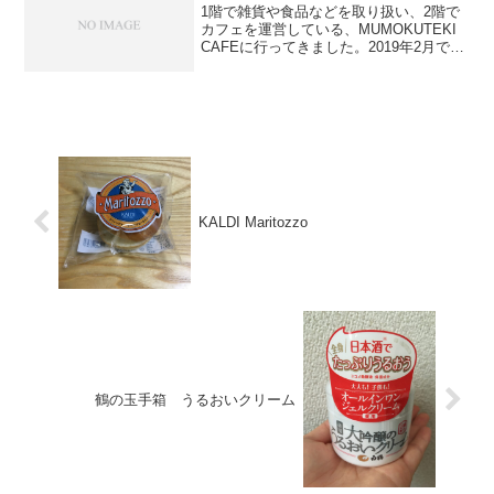
1階で雑貨や食品などを取り扱い、2階で
カフェを運営している、MUMOKUTEKI
CAFEに行ってきました。2019年2月で一
旦リニューアル工事のため、お店を閉め
るそうです。今回注文したのは、「おか
らあげプレート」（税抜￥1,400）で
す。...
KALDI Maritozzo
鶴の玉手箱 うるおいクリーム