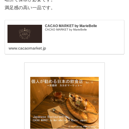
満足感の高い一品です。
CACAO MARKET by MarieBelle
CACAO MARKET by MarieBelle
www.cacaomarket.jp