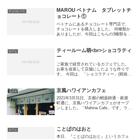
MAROU ベトナム タブレットチ
チョコレート
ョコレート①
ベトナムにあるチョコレート専門店で、
チョコレートを購入しました。 何種類か
ありましたが、今回はこちらの3種類を紹
介します。右から順番に紹介します。●コ
コナッツミルク55%ベンチェ シングル オ
リジン ベトナムチョコレート→ココナッ
ティールーム萌<br>ショコラティ
カフェ
ツの風味が...
ー
ご家族で経営されているカフェでした。
お家を改装して店舗にしたような作りで
す。 今回は、「ショコラティー」(税抜
￥550)を頂きました。 上にかけられてい
るチョコスプレーが、とても懐かしく感
じました。 小さい頃には馴染みがあるけ
京風ハワイアンカフェ
カフェ
ど、大人にな...
2021年3月31日、京都の蛸薬師通・麸屋
町通に、京風ハワイアンカフェがオープ
ンしました。「Mahina Cafe」です。ラン
チタイム限定で、ドリンクセットは−200
円にしてくれるようです。タコライス
（税込900円）カプチーノ（税込620円...
ことばのはおと
カフェ
本日、『ことばのはおと』というカフェ