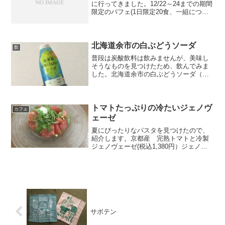
に行ってきました。12/22～24までの期間
限定のパフェ(1日限定20食、一組につき1
食のみの注文)が目当てです。やはり混ん
でいました。電話などでの予約を受け付
けていないため、「○時にまたお越しくだ
さるよ...
北海道余市の白ぶどうソーダ
飲
普段は炭酸飲料は飲みませんが、美味し
そうなものを見つけたため、飲んでみま
した。北海道余市の白ぶどうソーダ（税
込95円）飲んだ瞬間の爽やかな甘い香り
が忘れられません。果汁1％しか入ってい
ないのに、ここまで香りがするのは珍し
いなと思います。ソー...
トマトたっぷりの冷たいジェノヴ
カフェ
ェーゼ
夏にぴったりなパスタを見つけたので、
紹介します。京都産 完熟トマトと冷製
ジェノヴェーゼ(税込1,380円）ジェノベ
ーゼ：インド・熱帯アジアで採れるハー
ブ（バジル）、松の実、にんにくなどと
オリーブオイルを混ぜてつくる緑色のソ
ースのこと。こちら...
サボテン