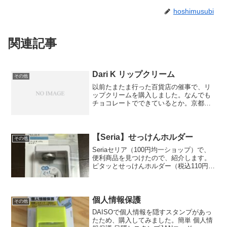
hoshimusubi
関連記事
Dari K リップクリーム
その他
以前たまたま行った百貨店の催事で、リ
ップクリームを購入しました。なんでも
チョコレートでできているとか。京都で
売っているお店らしいです。ボディが木
で出来ているのも面白いなと思いまし
た。つけ心地はザラザラしているから私
の好みではなかったけれど、...
【Seria】せっけんホルダー
その他
Seriaセリア（100円均一ショップ）で、
便利商品を見つけたので、紹介します。
ピタッとせっけんホルダー（税込110円）
JANコード 4580004040654石鹸に金属
ホルダーを埋め込み、磁石入りの本体に
くっつけるという商品です。石鹸を浮...
個人情報保護
その他
DAISOで個人情報を隠すスタンプがあっ
たため、購入してみました。簡単 個人情