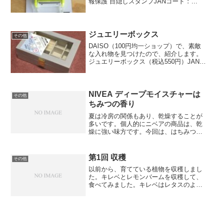
報保護 目隠しスタンプJANコード：
4549131687019約2,000回使えるとのこと
で、実際に使ってみました。印字された
郵便物の住所にスタンプを押してみま
し...
ジュエリーボックス
その他
DAISO（100円均一ショップ）で、素敵
な入れ物を見つけたので、紹介します。
ジュエリーボックス（税込550円）JANコ
ード：4549131965681寸法：縦約13cm×
横約19.7cm×高さ約6cm展開色：灰色、
黒色材質：MDF、ポリエ...
NIVEA ディープモイスチャーは
その他
ちみつの香り
夏は冷房の関係もあり、乾燥することが
多いです。個人的にニベアの商品は、乾
燥に強い味方です。今回は、はちみつの
香りのするタイプのものです。成分など
の難しいことはわかりませんが、保湿に
とても適しております。はちみつ自体が
第1回 収穫
その他
昔から保湿や腐敗防止に使...
以前から、育てている植物を収穫しまし
た。キレベとレモンバームを収穫して、
食べてみました。キレベはレタスのよう
な味です。レタスより苦味は少しありま
す。レモンバームは爽やかな味のハーブ
で、どちらも唐揚げに巻いて食べてみた
ら、とても美味しかったで...