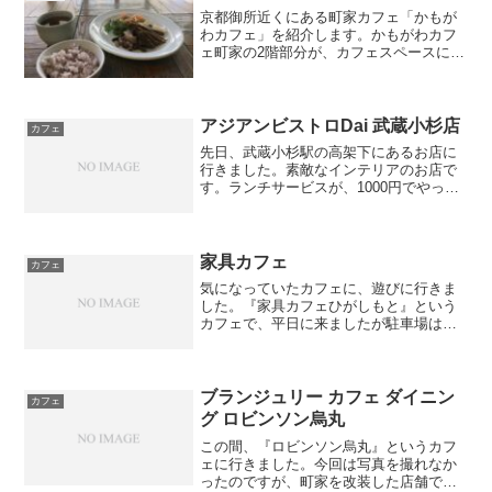
京都御所近くにある町家カフェ「かもが
わカフェ」を紹介します。かもがわカフ
ェ町家の2階部分が、カフェスペースにな
っています。日替わりランチには、中国
茶（ジャスミン茶、ライチ茶、プーアル
茶）がついています。コーヒーをメイン
で取り扱っているお店な...
アジアンビストロDai 武蔵小杉店
カフェ
先日、武蔵小杉駅の高架下にあるお店に
行きました。素敵なインテリアのお店で
す。ランチサービスが、1000円でやって
いました。私は日替わり点心とデザート
を追加してしまったので、1550円で美味
しく頂きました。面白いなと思ったサー
ビスは、食前と食...
家具カフェ
カフェ
気になっていたカフェに、遊びに行きま
した。『家具カフェひがしもと』という
カフェで、平日に来ましたが駐車場はい
っぱいでした。インテリアにこだわって
おり、クッションもテーブルやイスなど
も販売しているようです。実際にイスに
も値札が付いていました。...
ブランジュリー カフェ ダイニン
カフェ
グ ロビンソン烏丸
この間、『ロビンソン烏丸』というカフ
ェに行きました。今回は写真を撮れなか
ったのですが、町家を改装した店舗で、