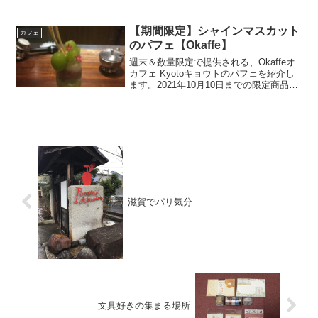
奥には蔵もあるそうです。お邪魔した人
数が少なかったため、蔵には案内されま
せんでしたが、いつか行ってみたいです
【期間限定】シャインマスカット
カフェ
ね。ランチが11:30〜...
のパフェ【Okaffe】
週末＆数量限定で提供される、Okaffeオ
カフェ Kyotoキョウトのパフェを紹介し
ます。2021年10月10日までの限定商品で
す。シャインマスカットのパフェ(税込
1,100円、ドリンクセットで100円割引)見
た目が、とても芸術的ですよね。...
滋賀でパリ気分
文具好きの集まる場所