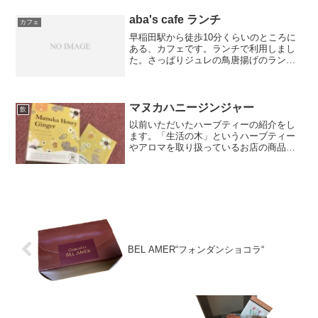
サラダ スープ付（税込1,450円）※平日
はドリンク付内容...
aba's cafe ランチ
カフェ
早稲田駅から徒歩10分くらいのところに
ある、カフェです。ランチで利用しまし
た。さっぱりジュレの鳥唐揚げのランチ
(¥850)です。ボリュームもあるし、ジュ
レを染み込ませながら食べるお肉はいい
ですね。焼菓子の詰め合わせと紅茶など
もお土産で購入し...
マヌカハニージンジャー
飲
以前いただいたハーブティーの紹介をし
ます。「生活の木」というハーブティー
やアロマを取り扱っているお店の商品で
す。マヌカハニージンジャー〜甘いはち
みつの香り〜よくあるハチミツとジンジ
ャーの飲み物は、ジンジャーの辛みが強
いものが多いです。しかし...
BEL AMER“フォンダンショコラ“