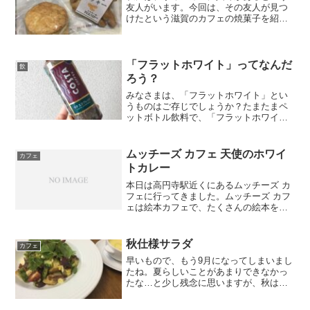
友人がいます。今回は、その友人が見つ
けたという滋賀のカフェの焼菓子を紹介
します。スコーン＆きなこクッキースコ
ーン：シンプルな味でいて、ちょうど良
い食感。パサパサしすぎていないのが良
いです。きなこクッキー：...
「フラットホワイト」ってなんだ
飲
ろう？
みなさまは、「フラットホワイト」とい
うものはご存じでしょうか？たまたまペ
ットボトル飲料で、「フラットホワイ
ト」をイメージしたものが販売されてい
たため、調べてみました。コーヒーマニ
アフラットホワイトとは…？簡単に言う
ムッチーズ カフェ 天使のホワイ
カフェ
と、ミルクをたっぷり入れた...
トカレー
本日は高円寺駅近くにあるムッチーズ カ
フェに行ってきました。ムッチーズ カフ
ェは絵本カフェで、たくさんの絵本を楽
しむことができました。カレーはまろや
かな風味で、野菜も甘くて美味しかった
です。Yさんは地獄カレーを食べていて、
秋仕様サラダ
カフェ
少しもらいましたが...
早いもので、もう9月になってしまいまし
たね。夏らしいことがあまりできなかっ
たな…と少し残念に思いますが、秋は美
味しいものがたくさん出てくるので、一
年の中で一番好きです。秋のチョップド