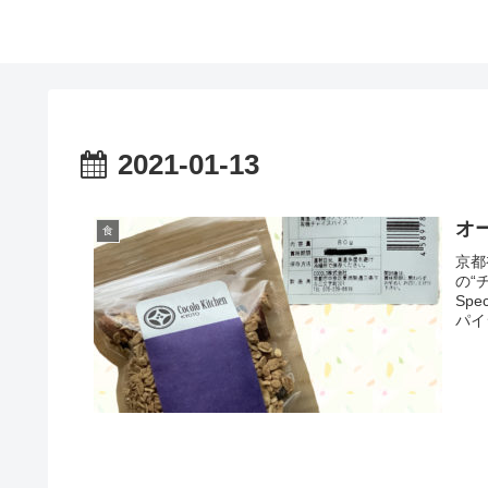
2021-01-13
オ
食
京都
の“
Sp
パイ