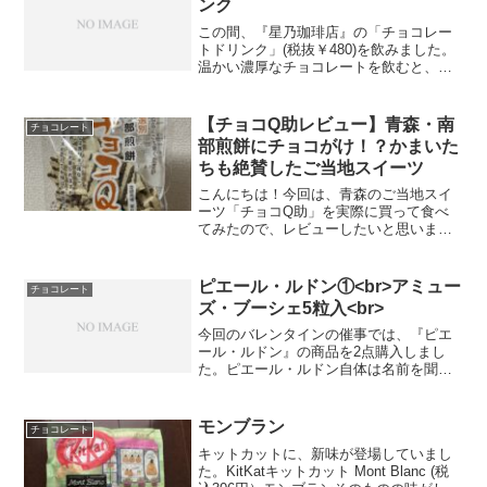
ンク
この間、『星乃珈琲店』の「チョコレー
トドリンク」(税抜￥480)を飲みました。
温かい濃厚なチョコレートを飲むと、体
も心も温まりますよね。だんだん暖かく
なってきて、色々なお店でこういったチ
ョコレートの商品が減ってしまうのは悲
【チョコQ助レビュー】青森・南
チョコレート
しいですが、来年ま...
部煎餅にチョコがけ！？かまいた
ちも絶賛したご当地スイーツ
こんにちは！今回は、青森のご当地スイ
ーツ「チョコQ助」を実際に買って食べ
てみたので、レビューしたいと思います
✨かまいたちのYouTubeで紹介されてい
たのを見て、めちゃくちゃ美味しそうだ
ったので購入。実際に食べてみたら…こ
ピエール・ルドン①<br>アミュー
チョコレート
れがもう、想像以上...
ズ・ブーシェ5粒入<br>
今回のバレンタインの催事では、『ピエ
ール・ルドン』の商品を2点購入しまし
た。ピエール・ルドン自体は名前を聞い
たことがあり、パッケージがかわいらし
いなという印象しかありませんでした。
ただ売り子のお姉さまが、「ピエール・
モンブラン
チョコレート
ルドンさんのこだわりで、...
キットカットに、新味が登場していまし
た。KitKatキットカット Mont Blanc (税