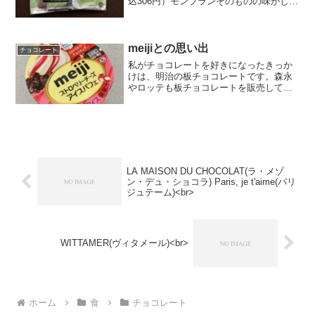
込306円）モンブランそのものの味がしま
した。パッケージがフランスのおしゃれ
さが表現されていて、とても素敵だと感
じました。
meijiとの思い出
チョコレート
私がチョコレートを好きになったきっか
けは、明治の板チョコレートです。森永
やロッテも板チョコレートを販売してい
ましたが、小さい頃の私の好みの味だっ
たのは、明治のチョコレートでした。大
学時代は、1日に1枚は食べていたと思い
ます。友人からは、「私...
LA MAISON DU CHOCOLAT(ラ・メゾ
ン・デュ・ショコラ) Paris, je t'aime(パリ
ジュテーム)<br>
WITTAMER(ヴィタメール)<br>
ホーム
食
チョコレート