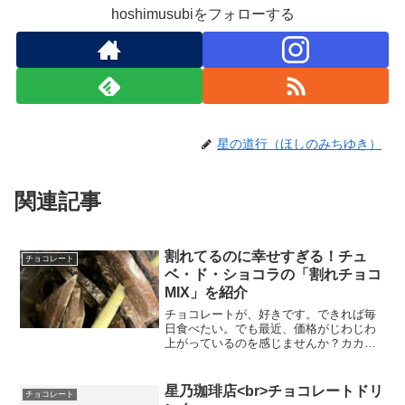
hoshimusubiをフォローする
星の道行（ほしのみちゆき）
関連記事
割れてるのに幸せすぎる！チュ
チョコレート
ベ・ド・ショコラの「割れチョコ
MIX」を紹介
チョコレートが、好きです。できれば毎
日食べたい。でも最近、価格がじわじわ
上がっているのを感じませんか？カカオ
の不作、需要の高まり、円安……ニュー
スを見ればいろんな背景があるけれど、
「じゃあ、チョコやめよう」なんて、で
星乃珈琲店<br>チョコレートドリ
チョコレート
きるはずもなく…というわ...