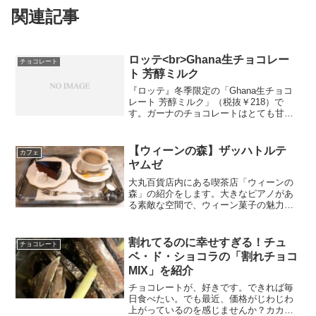
関連記事
ロッテ<br>Ghana生チョコレー
チョコレート
ト 芳醇ミルク
『ロッテ』冬季限定の「Ghana生チョコ
レート 芳醇ミルク」（税抜￥218）で
す。ガーナのチョコレートはとても甘い
ので、疲れているときには最適だと個人
的には思います。個装され、8粒入ってい
ました。写真では分かりにくいと思いま
【ウィーンの森】ザッハトルテ
カフェ
すが、中のチョコ...
ヤムゼ
大丸百貨店内にある喫茶店「ウィーンの
森」の紹介をします。大きなピアノがあ
る素敵な空間で、ウィーン菓子の魅力を
表現した商品を取り扱っています。今回
は、以下の商品をいただきました。ザッ
ハトルテ ヤムゼ（税込1,111円）ザッハ
割れてるのに幸せすぎる！チュ
チョコレート
トルテ（単品税込5...
ベ・ド・ショコラの「割れチョコ
MIX」を紹介
チョコレートが、好きです。できれば毎
日食べたい。でも最近、価格がじわじわ
上がっているのを感じませんか？カカオ