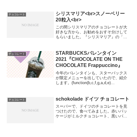
の不作、需要の高まり、円安……ニュー
スを見ればいろんな背景があるけれど、
「じゃあ、チョコやめよう」なんて、で
シリスマリア<br>スノーベリー
チョコレート
きるはずもなく…というわ...
20粒入<br>
この間シリスマリアのチョコレートが大
好きな方から、お勧めをおすそ分けして
もらいました。『シリスマリア』の「ス
ノーベリー20粒入」です。冷蔵保存で、
約3週間くらいの日もちだそうです。ホワ
イトチョコレートにいちごが入った商品
STARBUCKSバレンタイン
チョコレート
で、女性の好む味わい...
2021『CHOCOLATE ON THE
CHOCOLATE Frappuccino』
今年のバレンタインも、スターバックス
が限定メニューを出していたので、紹介
します。(function(b,c,f,g,a,d,e)
{b.MoshimoAffiliateObject=a;b=b||function
(){arguments.cu...
schokolade ドイツ チョコレート
チョコレート
スーパーで、ドイツのチョコレートを見
つけたので、食べてみました。赤いパッ
ケージがミルクチョコレート、黒いパッ
ケージがビターチョコレートです。大抵
スーパーで売っている外国製のチョコレ
ートは、ビターチョコレートでも原材料
は砂糖を多く含んでいます...