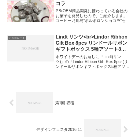
オ100%の「タブレッ...
コラ
PB•OEM商品開発に携わっている会社の
お菓子を発見したので、ご紹介します。
コーヒー乃川島“ポルボロンショコラ“セレ
クトショップで販売されているのを、見
つけました。ほろほろと口の中で解ける
食感で、スペインのお菓子だそうです。
Lindt リンツ<br>Lindor Ribbon
チョコレート
口の中に入れて崩...
Gift Box 8pcs リンドールリボン
ギフトボックス 5種アソート8個
入り
ホワイトデーのお返しに『Lindt(リン
ツ)』の「Lindor Ribbon Gift Box 8pcs(リ
ンドールリボンギフトボックス5種アソー
ト8個入り)」を頂きました。リボンが印
象的なパッケージですね。5種類の味が、
合わせて8個入って...
第1回 収穫
デザインフェスタ2016.11