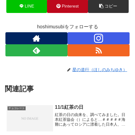
LINE
Pinterest
コピー
hoshimusubiをフォローする
星の道行（ほしのみちゆき）
関連記事
11/1紅茶の日
チョコレート
紅茶の日の由来を、調べてみました。日
本紅茶協会（）によると…＃＃＃＃＃海
難にあってロシアに漂着した日本人、伊
勢の国（現在の三重県）の船主、大黒屋
光太夫他２名は、ロシアに10年間滞在せ