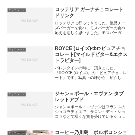
ざるを得なかった。帰国の許可を得るま
での辛苦の生活のなかで...
ロッテリア ガーナチョコレート
チョコレート
ドリンク
ロッテリアに行ってきました。絶品チー
ズバーガーを食べ、モスバーガーの食べ
応えを恋しく思いました。モスバーガー
を食べた後だと、ロッテリアの絶品バー
ガーは絶品って書いてあるのに、普通の
チーズバーガーと思われるチーズの濃さ
ROYCE’(ロイズ)<br>ピュアチョ
チョコレート
なんですよね。たこ焼き風...
コレート[マイルドビター&エクス
トラビター]
バレンタインの時に、頂きました。
『ROYCE’(ロイズ)』の「ピュアチョコレ
ート」です。写真上の味から、紹介しま
す。・マイルドビター(カカオ分80%)酸
味、渋みを抑えたカカオをベースに、ほ
んの少しだけミルクのまろやかさを加
ジャン＝ポール・エヴァン タブ
チョコレート
え、 食べやすく仕...
レットアブド
ジャン＝ポール・エヴァンはフランスの
ショコラティエで、サロン・デュ・ショ
コラなどで様々な賞を受けているショコ
ラティエのお店です。10月限定の商品だ
ったタブレットの感想を書き忘れていた
ので、今日書かせていただきます。カカ
コーヒー乃川島 ポルボロンショ
チョコレート