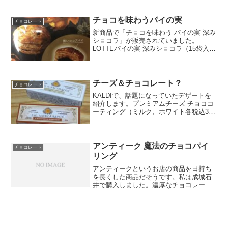
も食べやすい味でした。カカオ含有率が
47%で、ナッツの甘さがとても好みでし
た。
チョコを味わうパイの実
チョコレート
新商品で「チョコを味わう パイの実 深み
ショコラ」が販売されていました。
LOTTEパイの実 深みショコラ（15袋入
り）通常のパイの実よりも、甘さが控え
めになっている気がします。パイの実コ
アラが隠れているらしいですが、私が購
入したものからは見...
チーズ＆チョコレート？
チョコレート
KALDIで、話題になっていたデザートを
紹介します。プレミアムチーズ チョココ
ーティング（ミルク、ホワイト各税込321
円）冷凍のチョコレートコーティングさ
れているチーズです。ミルクチョコレー
トとホワイトチョコレートの2種類があり
ます。チーズ...
アンティーク 魔法のチョコパイ
チョコレート
リング
アンティークというお店の商品を日持ち
を長くした商品だそうです。私は成城石
井で購入しました。濃厚なチョコレート
が挟まれたもので、日持ちを長くしてく
れているのは、嬉しいですね。ただ保存
するために色々な食材が追加されている
ので、それは少し残念です...