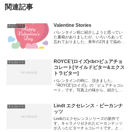
関連記事
Valentine Stories
チョコレート
バレンタイン前に紹介しようと思ってい
た書籍がありましたが、いろいろあって
忘れておりました。来年の2月まで温めて
置くとまた忘れそうなので、今回紹介し
ます。Valentine Stories中公文庫（2018年
発売）「ビターチョコにはほろ苦ピー...
ROYCE’(ロイズ)<br>ピュアチョ
チョコレート
コレート[マイルドビター&エクス
トラビター]
バレンタインの時に、頂きました。
『ROYCE’(ロイズ)』の「ピュアチョコレ
ート」です。写真上の味から、紹介しま
す。・マイルドビター(カカオ分80%)酸
味、渋みを抑えたカカオをベースに、ほ
んの少しだけミルクのまろやかさを加
Lindt エクセレンス・ピーカンナ
チョコレート
え、 食べやすく仕...
ッツ
Lindtのエクセレンスシリーズの新作で
す。キャラメリゼされたピーカンナッツ
が入ったビターチョコレートです。とて