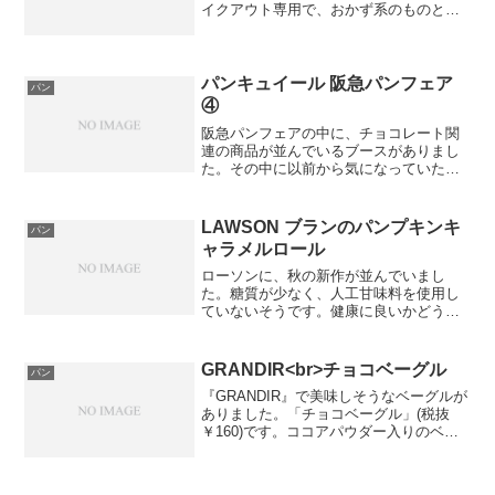
イクアウト専用で、おかず系のものとス
イーツ系のコッペパンが売っています。
今回はチリドックにしました。このボリ
ュームで、300円は安いかなと思われま
す。早稲田大学が目の前...
パンキュイール 阪急パンフェア
パン
④
阪急パンフェアの中に、チョコレート関
連の商品が並んでいるブースがありまし
た。その中に以前から気になっていた
『パンキュイール』というお店のパンも
ありました。(私は2年くらい前に知った
のですが…)大阪で時々開かれる人気のパ
LAWSON ブランのパンプキンキ
パン
ン教室がありました。す...
ャラメルロール
ローソンに、秋の新作が並んでいまし
た。糖質が少なく、人工甘味料を使用し
ていないそうです。健康に良いかどうか
はよくわかりませんが、美味しかったで
す。コーヒーに、とても合っていまし
た。ただ、飽きそうな味をしているの
GRANDIR<br>チョコベーグル
パン
で、定番商品って飽きがこないよ...
『GRANDIR』で美味しそうなベーグルが
ありました。「チョコベーグル」(税抜
￥160)です。ココアパウダー入りのベー
グル生地に、チョコレートチップが入っ
ています。モチモチ食感がクセになりま
す。他にも魅力的な商品があるので、参