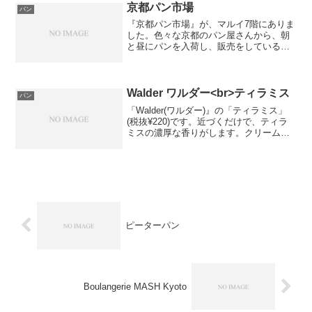
考にご覧くださ...
京都パン市場
パン
『京都パン市場』が、マルイ7階にありま
した。色々な京都のパン屋さんから、朝
と昼にパンを入荷し、販売をしていると
ころのようです。いろいろのパン屋さん
の商品が並んでいましたが、ロワゾー・
ブルーというお店の商品が気になったた
め、購入しました。こち...
Walder ワルダー<br>ティラミス
パン
「Walder(ワルダー)』の「ティラミス」
(税抜¥220)です。近づくだけで、ティラ
ミスの濃厚な香りがします。クリームパ
ンのようなパン生地に、マスカルポーネ
クリームのような風味のクリームがたっ
ぷり入っています。パンの上にかけてあ
るのは、コ...
ピーターパン
Boulangerie MASH Kyoto