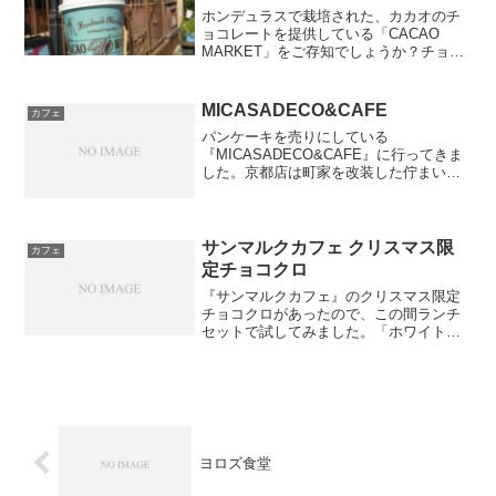
ホンデュラスで栽培された、カカオのチ
ョコレートを提供している「CACAO
MARKET」をご存知でしょうか？チョコ
レートの計り売りなどで人気のお店で
す。今回は計り売りではなく、こちらの
商品を紹介します。ロイヤルミルクティ
MICASADECO&CAFE
カフェ
ーチョコレート（税抜...
パンケーキを売りにしている
『MICASADECO&CAFE』に行ってきま
した。京都店は町家を改装した佇まいに
なっています。花見のシーズンだからか
もしれませんが、一時間待ちでした。今
回は、ランチ利用です。「mikasadeco和
んプレート」(...
サンマルクカフェ クリスマス限
カフェ
定チョコクロ
『サンマルクカフェ』のクリスマス限定
チョコクロがあったので、この間ランチ
セットで試してみました。「ホワイトチ
ョコクロ」(税抜￥180)です。ランチセッ
ト(税抜¥550)は、「じゃがバターデニッ
シュ」「ホワイトチョコクロ」「カフェ
オレ」で注文...
ヨロズ食堂