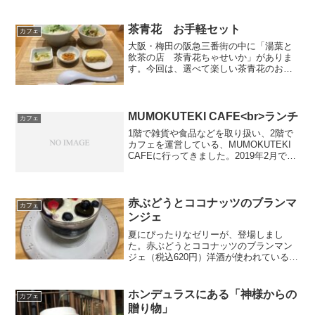
茶青花 お手軽セット
カフェ
大阪・梅田の阪急三番街の中に「湯葉と
飲茶の店 茶青花ちゃせいか」がありま
す。今回は、選べて楽しい茶青花のお粥
セットを注文しました。A.お手軽セット
⑥海老湯葉ワンタンの翡翠粥（税込1,080
円）湯葉巻き揚げ豆腐サラダ選べるお粥
（今回は、海老湯...
MUMOKUTEKI CAFE<br>ランチ
カフェ
1階で雑貨や食品などを取り扱い、2階で
カフェを運営している、MUMOKUTEKI
CAFEに行ってきました。2019年2月で一
旦リニューアル工事のため、お店を閉め
るそうです。今回注文したのは、「おか
らあげプレート」（税抜￥1,400）で
す。...
赤ぶどうとココナッツのブランマ
カフェ
ンジェ
夏にぴったりなゼリーが、登場しまし
た。赤ぶどうとココナッツのブランマン
ジェ（税込620円）洋酒が使われているよ
うですが、お酒感は感じませんでした。
一番下の層がブランマンジェで、中央の
層はぶどうゼリー、一番上は生クリーム
ホンデュラスにある「神様からの
カフェ
とぶどうが飾ってありま...
贈り物」