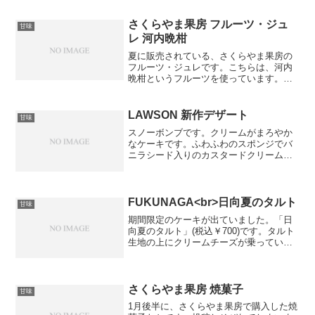
さくらやま果房 フルーツ・ジュ
甘味
レ 河内晩柑
夏に販売されている、さくらやま果房の
フルーツ・ジュレです。こちらは、河内
晩柑というフルーツを使っています。河
内晩柑（かわちばんかん）とは、柑橘類
の一種で、その外観から和製グレープフ
ルーツと称されています。国産 愛媛産 河
LAWSON 新作デザート
甘味
内晩柑 和製グレープ...
スノーボンブです。クリームがまろやか
なケーキです。ふわふわのスポンジでバ
ニラシード入りのカスタードクリームを
サンドし、口どけの良いホイップクリー
ムでコーティングしたものです。ボンブ
は、爆弾という意味で、こういった形で
作るお菓子を指すそうです...
FUKUNAGA<br>日向夏のタルト
甘味
期間限定のケーキが出ていました。「日
向夏のタルト」(税込￥700)です。タルト
生地の上にクリームチーズが乗ってい
て、さらにその上に日向夏とでこぽんが
乗っているケーキです。さっぱりとした
柑橘系の甘さが、暖かくなってきた今頃
の時期にぴったりだと...
さくらやま果房 焼菓子
甘味
1月後半に、さくらやま果房で購入した焼