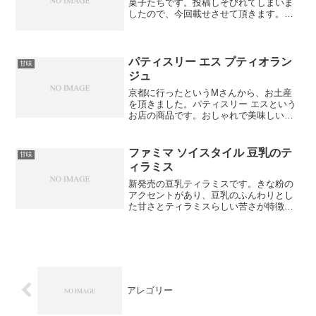
菓子たちです。投稿しそびれてしまいま
したので、今回載せさせて頂きます。黒
胡椒のサブレです。サクサクした食感
で、胡椒の香りが引き立っています。オ
レンジのシフォンケーキです。オレンジ
の爽やかな風味で、ふわっ...
パティスリー エス プティオラン
甘味
ジュ
京都に行ったというMさんから、お土産
を頂きました。パティスリー エスという
お店の商品です。おしゃれで美味しいお
店ということで、人気のお店だそうで
す。食感も味も好みでした。やさしい風
味だけど、ナッツがアクセントになって
ファミマ ソイスタイル 豆乳のテ
甘味
いるようです。京都は美味...
ィラミス
新発売の豆乳ティラミスです。きな粉の
アクセントがあり、豆乳のふんわりとし
た甘さとティラミスらしい苦さが特徴で
す。最近のコンビニスイーツは美味しい
ので、新発売と聞くと思わず購入したく
なってしまいますよね。
アレゴリー